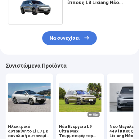
ίππους L8 Lixiang Νέο
Ενέργεια Οχήμα
Να συνεχίσει
Συνιστώμενα Προϊόντα
Ηλεκτρικό
Νέα Ενέργεια L9
Νέο Μεγάλο E
αυτοκίνητο Li L7 με
Ultra Max
449 ίππους L
συνολική αυτονομία
Τουρμποφόρτερ
Lixiang Νέο