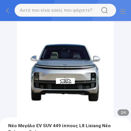
2
/
4
Νέο Μεγάλο EV SUV 449 ίππους L8 Lixiang Νέο