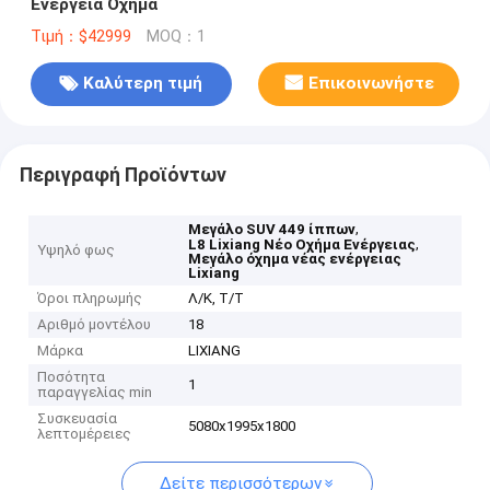
Ενέργεια Οχήμα
Τιμή：$42999
MOQ：1
Καλύτερη τιμή
Επικοινωνήστε
Περιγραφή Προϊόντων
,
Μεγάλο SUV 449 ίππων
,
L8 Lixiang Νέο Οχήμα Ενέργειας
Υψηλό φως
Μεγάλο όχημα νέας ενέργειας
Lixiang
Όροι πληρωμής
Λ/Κ, Τ/Τ
Αριθμό μοντέλου
18
Μάρκα
LIXIANG
Ποσότητα
1
παραγγελίας min
Συσκευασία
5080x1995x1800
λεπτομέρειες
Δείτε περισσότερων