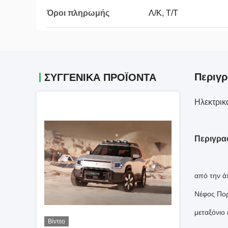
Όροι πληρωμής
Λ/Κ, Τ/Τ
Περιγ
ΣΥΓΓΕΝΙΚΆ ΠΡΟΪΌΝΤΑ
Ηλεκτρικ
Περιγρα
από την ά
Νέφος Πορ
μεταξόνιο
Βίντεο