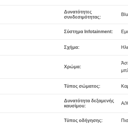
Δυνατότητες
Blu
συνδεσιμότητας:
Σύστημα Infotainment:
Εμ
Σχήμα:
Ηλε
Άσπ
Χρώμα:
μπλ
Τύπος σώματος:
Κα
Δυνατότητα δεξαμενής
Α/
καυσίμου:
Τύπος οδήγησης:
Πι