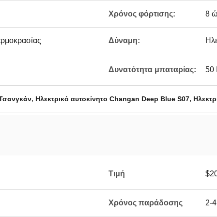
Χρόνος φόρτισης:
8 
ερμοκρασίας
Δύναμη:
Ηλε
Δυνατότητα μπαταρίας:
50
,
,
 Τσανγκάν
Ηλεκτρικό αυτοκίνητο Changan Deep Blue S07
Ηλεκτρ
Τιμή
$2
Χρόνος παράδοσης
2-4