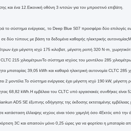
ης και ένα 12.Εικονική οθόνη 3 ιντσών για τον μπροστινό επιβάτη.
ά το σύστημα ενέργειας, το Deep Blue S07 προσφέρει δύο επιλογές ενέ
ι σε δύο τύπους με βάση τα δεδομένα καθαρής ηλεκτρικής αυτονομίαςΜ
μέτρων έχει μέγιστη ισχύ 175 κιλοβατ, μέγιστη ροπή 320 N·m, χωρητικό
 CLTC 215 χιλιομέτρωνΤο σύστημα ισχύος του μοντέλου 285 χιλιομέτρω
ητα μπαταρίας 39,05 kWh και καθαρά ηλεκτρική αυτονομία CLTC 285 χ
ει 2 μοντέλα.Το σύστημα ενέργειας έχει μέγιστη ισχύ 190 kW, μέγιστη 
ητας 68,82 kWh.Η εμβέλεια του CLTC υπό εργασιακές συνθήκες είναι 5
ankun ADS SE έξυπνης οδήγησης της έκδοσης εκτεταμένης εμβέλειας μ
σε κατάσταση έλλειψης ισχύος είναι τόσο χαμηλή όσο 4Εκτός από την 
 φόρτιση 3C και απαιτούν μόνο 0,25 ώρες για να φορτίσει η μπαταρία 