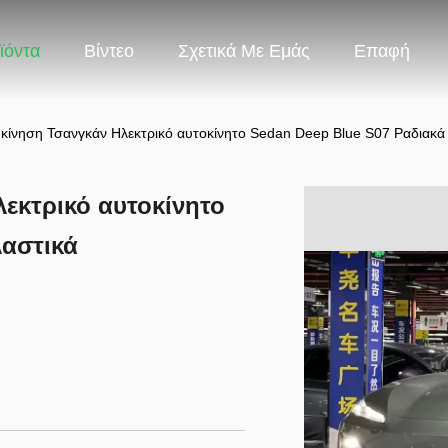
ϊόντα
Βίντεο
Σχετικά Με Εμάς
Επαφή
 κίνηση Τσανγκάν Ηλεκτρικό αυτοκίνητο Sedan Deep Blue S07 Ραδιακά
εκτρικό αυτοκίνητο
λαστικά