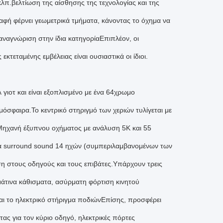
π.βελτίωση της αίσθησης της τεχνολογίας και της
αφή φέρνει γεωμετρικά τμήματα, κάνοντας το όχημα να
αναγνώριση στην ίδια κατηγορίαΕπιπλέον, οι
τεταμένης εμβέλειας είναι ουσιαστικά οι ίδιοι.
 γιοτ και είναι εξοπλισμένο με ένα 64χρωμο
μόσφαιρα.Το κεντρικό στηριγμό των χεριών τυλίγεται με
.Μηχανή έξυπνου οχήματος με ανάλυση 5K και 55
α surround sound 14 ηχών (συμπεριλαμβανομένων των
η στους οδηγούς και τους επιβάτες.Υπάρχουν τρεις
μάτινα κάθισματα, ασύρματη φόρτιση κινητού
αι το ηλεκτρικό στήριγμα ποδιώνΕπίσης, προσφέρει
ας για τον κύριο οδηγό, ηλεκτρικές πόρτες