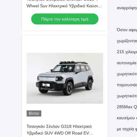
Wheel Suv Ηλεκτρικό Υβριδικό Καύσιμο
αναρρόφησ
4WD Off-road Ev Car Νέο Ενέργεια
Πάρτε την καλύτερη τιμή
Οχήμα
Όσον αφορ
χωρίζοντα
215 χιλιο
αυτονομία
χωρητικότ
παρουσιάσ
χωρητικότ
285Max Qi
Βίντεο
καυσίμου 
Τσανγκάν Σένλαν G318 Ηλεκτρικό
με ταχεία
Υβριδικό SUV 4WD Off Road EV