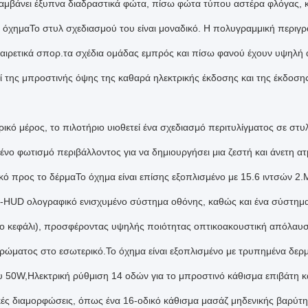
αμβάνει έξυπνα διαδραστικά φώτα, πίσω φώτα τύπου αστέρα φλόγας, κλ
 όχημαΤο στυλ σχεδιασμού του είναι μοναδικό. Η πολυγραμμική περιγρ
εξαιρετικά σπορ.τα σχέδια ομάδας εμπρός και πίσω φανού έχουν υψηλή 
 της μπροστινής όψης της καθαρά ηλεκτρικής έκδοσης και της έκδοσης εκ
ικό μέρος, το πιλοτήριο υιοθετεί ένα σχεδιασμό περιτυλίγματος σε στυλ
ένο φωτισμό περιβάλλοντος για να δημιουργήσει μια ζεστή και άνετη ατ
ικό προς το δέρμαΤο όχημα είναι επίσης εξοπλισμένο με 15.6 ιντσών 2
-HUD ολογραφικό ενισχυμένο σύστημα οθόνης, καθώς και ένα σύστημ
το κεφάλι), προσφέροντας υψηλής ποιότητας οπτικοακουστική απόλαυσ
χρώματος στο εσωτερικό.Το όχημα είναι εξοπλισμένο με τρυπημένα δερ
 50W,Ηλεκτρική ρύθμιση 14 οδών για το μπροστινό κάθισμα επιβάτη κ
κές διαμορφώσεις, όπως ένα 16-οδικό κάθισμα μασάζ μηδενικής βαρύτητ