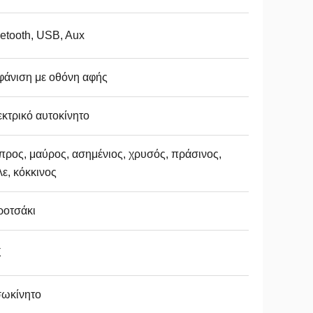
etooth, USB, Aux
φάνιση με οθόνη αφής
κτρικό αυτοκίνητο
ρος, μαύρος, ασημένιος, χρυσός, πράσινος,
ε, κόκκινος
ροτσάκι
Χ
σωκίνητο