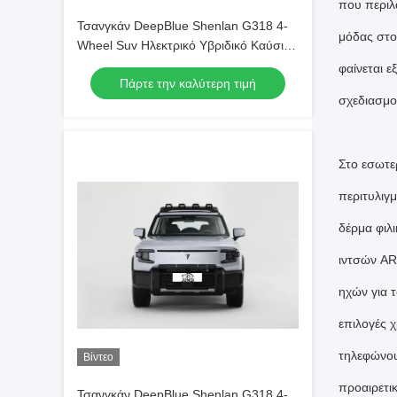
που περιλ
Τσανγκάν DeepBlue Shenlan G318 4-
μόδας στο
Wheel Suv Ηλεκτρικό Υβριδικό Καύσιμο
4WD Off-road Ev Car Νέο Ενέργεια
φαίνεται 
Πάρτε την καλύτερη τιμή
Οχήμα
σχεδιασμοί
Στο εσωτερ
περιτυλιγμ
δέρμα φιλ
ιντσών AR
ηχών για 
επιλογές 
τηλεφώνου
Βίντεο
προαιρετι
Τσανγκάν DeepBlue Shenlan G318 4-