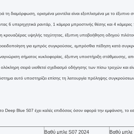
ά τη διαμόρφωση, ορισμένα μοντέλα είναι εξοπλισμένα με το έξυπν
τας 6 υπερηχητικά ραντάρ, 1 κάμερα μπροστινής θέσης και 4 κάμερες 
η κρουαζιέρας υψηλής ταχύτητας, έξυπνη υποβοήθηση οδηγού πιλότου
ροειδοποίηση για εμπρός συγκρούσεις, εμπρόσθια πέδηση κατά συγκρ
ναγνώριση σήματος κυκλοφορίας, έξυπνη υποστήριξη στάθμευσης, απ
 ολόκληρη σειρά υιοθετεί σχεδιασμό οδήγησης των πίσω τροχών και εί
στημα αυτό υποστηρίζει επίσης τη λειτουργία πρόληψης συγκρούσεων σ
.
 το Deep Blue S07 έχει καλές επιδόσεις όσον αφορά την εμφάνιση, το ε
Βαθύ μπλε S07 2024
Βαθύ μπλε