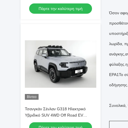
Αυτοκίνητο Νέα Ενέργεια Οχήμα
Πάρτε την καλύτερη τιμή
Όσον αφορ
προσθέτον
υποστήριξ
λωρίδα, π
ανάγκης,α
φύλαξης.η
EPA1Το σύ
οδήγησης
Βίντεο
Συνολικά,
Τσανγκάν Σένλαν G318 Ηλεκτρικό
Υβριδικό SUV 4WD Off Road EV
Αυτοκίνητο Νέα Ενέργεια Οχήμα
Πάρτε την καλύτερη τιμή