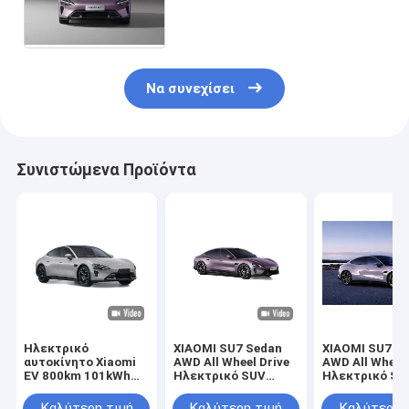
EV Αυτοκίνητο υψηλής
απόδοσης οικολογικής
τεχνολογίας
Να συνεχίσει
Συνιστώμενα Προϊόντα
Ηλεκτρικό
XIAOMI SU7 Sedan
XIAOMI SU7 S
αυτοκίνητο Xiaomi
AWD All Wheel Drive
AWD All Wheel 
EV 800km 101kWh
Ηλεκτρικό SUV
Ηλεκτρικό SU
PS 495kw/838nm
800km 101kWh PS
800km 101kWh
R19 AWD Sedan LHD
495kw/838nm R19
495kw/838nm 
Καλύτερη τιμή
Καλύτερη τιμή
Καλύτερη 