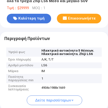
όλα τα τροχιά Zhiji LS6 Μέσο και μεγάλο SUV
Τιμή：$29999
MOQ：1
Καλύτερη τιμή
Επικοινωνήστε
Περιγραφή Προϊόντων
,
Ηλεκτρικό αυτοκίνητο 5 θέσεων
Υψηλό φως
,
Ηλεκτρικό αυτοκίνητο
Zhiji LS6
Όροι πληρωμής
Λ/Κ, Τ/Τ
Αριθμό μοντέλου
LS6
Μάρκα
IM
Ποσότητα
1
παραγγελίας min
Συσκευασία
4904x1988x1669
λεπτομέρειες
Δείτε περισσότερων