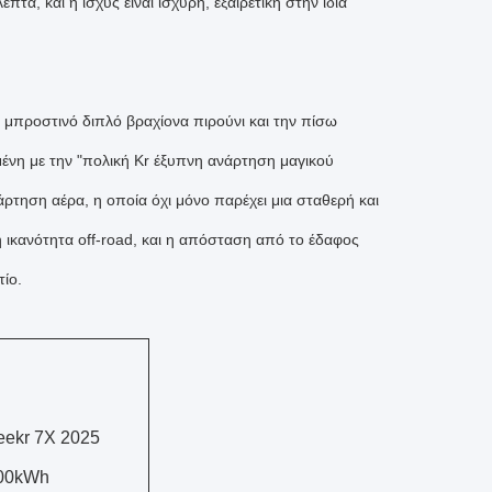
τα, και η ισχύς είναι ισχυρή, εξαιρετική στην ίδια
 μπροστινό διπλό βραχίονα πιρούνι και την πίσω
ένη με την "πολική Kr έξυπνη ανάρτηση μαγικού
τηση αέρα, η οποία όχι μόνο παρέχει μια σταθερή και
κή ικανότητα off-road, και η απόσταση από το έδαφος
ίο.
eekr 7X 2025
00kWh