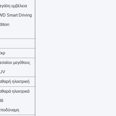
εγάλη εμβέλεια
WD Smart Driving
dition
έκρ
εσαίου μεγέθους
UV
αθαρή ηλεκτρική
αθαρά ηλεκτρικά
46
πποδύναμη