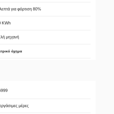
λεπτά για φόρτιση 80%
0 KWh
πλή μηχανή
κτρικό όχημα
6999
εργάσιμες μέρες