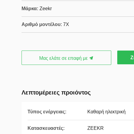
Μάρκα:
Zeekr
Αριθμό μοντέλου:
7X
Ζ
Μας ελάτε σε επαφή με
Λεπτομέρειες προιόντος
Τύπος ενέργειας:
Καθαρή ηλεκτρική
Κατασκευαστές:
ZEEKR