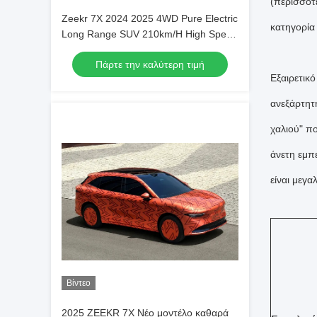
(περισσότε
Zeekr 7X 2024 2025 4WD Pure Electric
κατηγορία
Long Range SUV 210km/H High Speed
Αριστερά Νέο μοντέλο Zeekr 7X Νέο
Πάρτε την καλύτερη τιμή
αυτοκίνητο
Εξαιρετικ
ανεξάρτητ
χαλιού" π
άνετη εμπε
είναι μεγ
Βίντεο
2025 ZEEKR 7X Νέο μοντέλο καθαρά