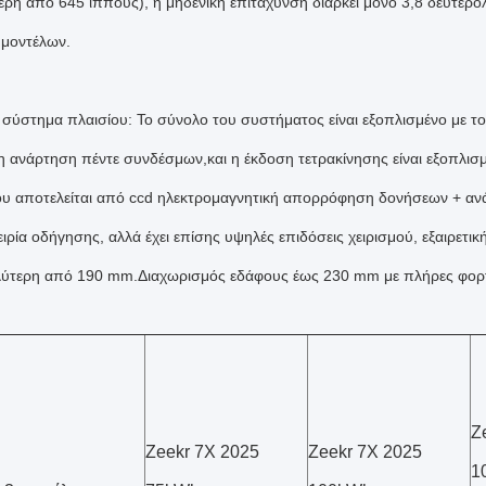
ρη από 645 ίππους), η μηδενική επιτάχυνση διαρκεί μόνο 3,8 δευτερόλεπ
 μοντέλων.
ό σύστημα πλαισίου: Το σύνολο του συστήματος είναι εξοπλισμένο με το
η ανάρτηση πέντε συνδέσμων,και η έκδοση τετρακίνησης είναι εξοπλισμ
ου αποτελείται από ccd ηλεκτρομαγνητική απορρόφηση δονήσεων + ανάρ
ιρία οδήγησης, αλλά έχει επίσης υψηλές επιδόσεις χειρισμού, εξαιρετι
αλύτερη από 190 mm.Διαχωρισμός εδάφους έως 230 mm με πλήρες φορτ
Z
Zeekr 7X 2025
Zeekr 7X 2025
1