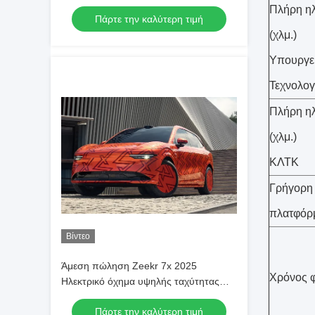
LHD Νέο μοντέλο ZEEKR 7X Νέο
Πλήρη ηλ
Πάρτε την καλύτερη τιμή
ενεργειακό αυτοκίνητο
(χλμ.)
Υπουργεί
Τεχνολο
Πλήρη ηλ
(χλμ.)
ΚΛΤΚ
Γρήγορη
πλατφόρ
Βίντεο
Άμεση πώληση Zeekr 7x 2025
Χρόνος φ
Ηλεκτρικό όχημα υψηλής ταχύτητας
Αυτοκίνητο Geely Zeekr 7x 4wd Νέα
Πάρτε την καλύτερη τιμή
ενέργεια οχήματα Zeekr Αυτοκίνητο