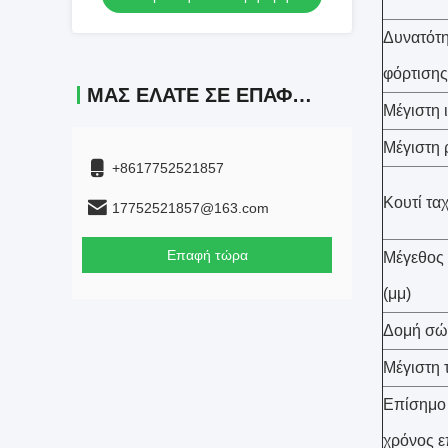
Δυνατότη
φόρτισης
ΜΑΣ ΕΛΆΤΕ ΣΕ ΕΠΑΦΉ ΜΕ
Μέγιστη 
Μέγιστη 
+8617752521857
Κουτί τα
17752521857@163.com
Επαφή τώρα
Μέγεθος 
(μμ)
Δομή σώ
Μέγιστη 
Επίσημο
χρόνος ε