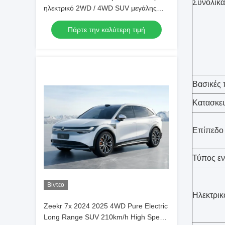
Συνολικά
ηλεκτρικό 2WD / 4WD SUV μεγάλης
εμβέλειας Μεγάλη ταχύτητα 210km / h
Πάρτε την καλύτερη τιμή
Νέο ενεργειακό όχημα
Βασικές 
Κατασκε
Επίπεδο
Τύπος εν
Βίντεο
Ηλεκτρικ
Zeekr 7x 2024 2025 4WD Pure Electric
Long Range SUV 210km/h High Speed