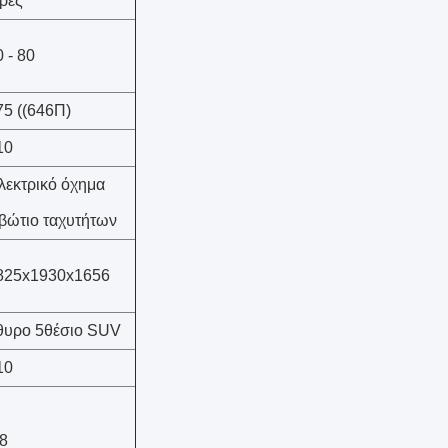
ρες
 - 80
75 ((646Π)
10
λεκτρικό όχημα
ιβώτιο ταχυτήτων
825x1930x1656
θυρο 5θέσιο SUV
10
.8