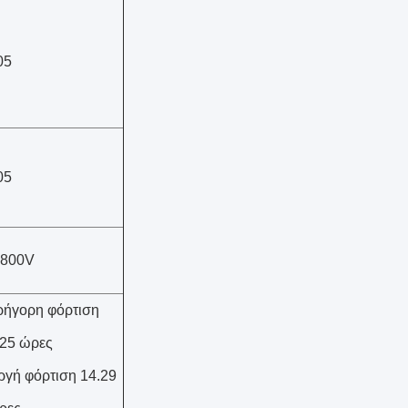
05
05
 800V
ρήγορη φόρτιση
,25 ώρες
ργή φόρτιση 14.29