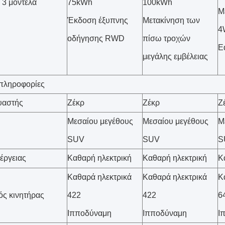
 3 μοντέλα
75kWh
100kWh
Μ
Έκδοση έξυπνης
Μετακίνηση των
4
οδήγησης RWD
πίσω τροχών
E
μεγάλης εμβέλειας
πληροφορίες
υαστής
Ζέκρ
Ζέκρ
Ζ
Μεσαίου μεγέθους
Μεσαίου μεγέθους
Μ
SUV
SUV
S
έργειας
Καθαρή ηλεκτρική
Καθαρή ηλεκτρική
Κ
Καθαρά ηλεκτρικά
Καθαρά ηλεκτρικά
Κ
ός κινητήρας
422
422
6
Ιπποδύναμη
Ιπποδύναμη
Ι