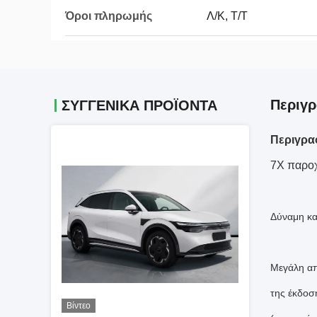
Όροι πληρωμής
Λ/Κ, Τ/Τ
Περιγ
ΣΥΓΓΕΝΙΚΆ ΠΡΟΪΌΝΤΑ
Περιγρα
7X παρο
Δύναμη και
Μεγάλη απ
της έκδοσ
Βίντεο