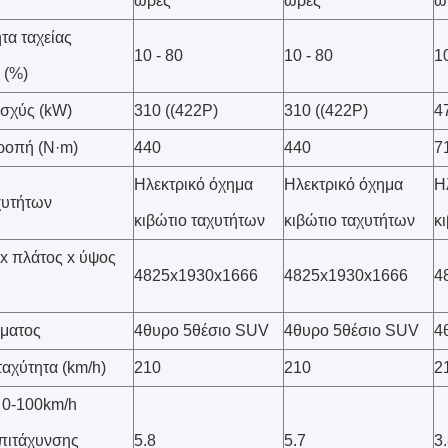
ώρες
ώρες
ώ
τα ταχείας
10 - 80
10 - 80
10
 (%)
ισχύς (kW)
310 ((422P)
310 ((422P)
4
ροπή (N·m)
440
440
7
Ηλεκτρικό όχημα
Ηλεκτρικό όχημα
Η
χυτήτων
κιβώτιο ταχυτήτων
κιβώτιο ταχυτήτων
κ
x πλάτος x ύψος
4825x1930x1666
4825x1930x1666
4
ματος
4θυρο 5θέσιο SUV
4θυρο 5θέσιο SUV
4
ταχύτητα (km/h)
210
210
2
 0-100km/h
πιτάχυνσης
5.8
5.7
3