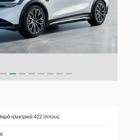
αρά ηλεκτρικά 422 ίππους
α