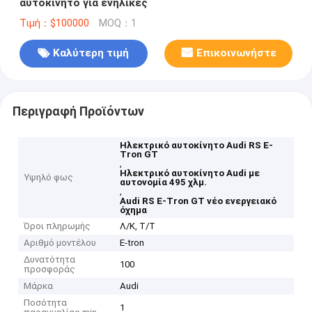
αυτοκίνητο για ενήλικες
Τιμή：$100000
MOQ：1
Καλύτερη τιμή
Επικοινωνήστε
Περιγραφή Προϊόντων
Ηλεκτρικό αυτοκίνητο Audi RS E-
Tron GT
,
Ηλεκτρικό αυτοκίνητο Audi με
Υψηλό φως
αυτονομία 495 χλμ.
,
Audi RS E-Tron GT νέο ενεργειακό
όχημα
Όροι πληρωμής
Λ/Κ, Τ/Τ
Αριθμό μοντέλου
E-tron
Δυνατότητα
100
προσφοράς
Μάρκα
Audi
Ποσότητα
1