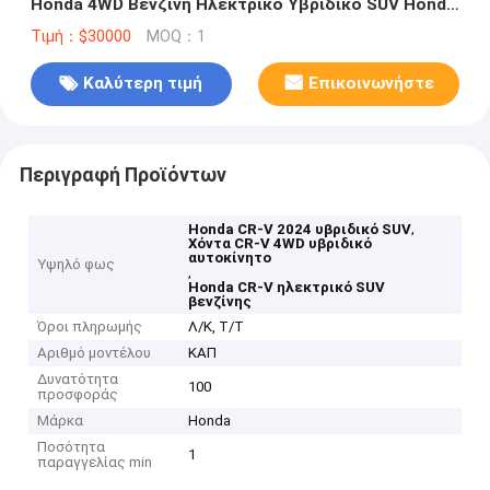
Honda 4WD Βενζίνη Ηλεκτρικό Υβριδικό SUV Honda
Cr-V
Τιμή：$30000
MOQ：1
Καλύτερη τιμή
Επικοινωνήστε
Περιγραφή Προϊόντων
,
Honda CR-V 2024 υβριδικό SUV
Χόντα CR-V 4WD υβριδικό
αυτοκίνητο
Υψηλό φως
,
Honda CR-V ηλεκτρικό SUV
βενζίνης
Όροι πληρωμής
Λ/Κ, Τ/Τ
Αριθμό μοντέλου
ΚΑΠ
Δυνατότητα
100
προσφοράς
Μάρκα
Honda
Ποσότητα
1
παραγγελίας min