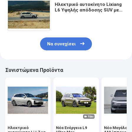
Ηλεκτρικό αυτοκίνητο Lixiang
L6 Υψηλής απόδοσης SUV με
1,5 τόνους επεκτάτη
εμβέλειας και 1390 χιλιόμετρα
εμβέλειας
Να συνεχίσει
Συνιστώμενα Προϊόντα
Ηλεκτρικό
Νέα Ενέργεια L9
Νέο Μεγάλο E