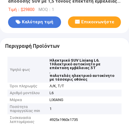
απόδοσης SUV με 1,5 τόνους επεκτάτη εμβέλειας
και 1390 χιλιόμετρα εμβέλειας
Τιμή：$29800
MOQ：1
Καλύτερη τιμή
Επικοινωνήστε
Περιγραφή Προϊόντων
,
Ηλεκτρικό SUV Lixiang L6
1Ηλεκτρικό αυτοκίνητο με
επέκταση εμβέλειας.5T
Υψηλό φως
,
πολυτελές ηλεκτρικό αυτοκίνητο
με τέσσερις οθόνες
Όροι πληρωμής
Λ/Κ, Τ/Τ
Αριθμό μοντέλου
L6
Μάρκα
LIXIANG
Ποσότητα
1
παραγγελίας min
Συσκευασία
4925x1960x1735
λεπτομέρειες