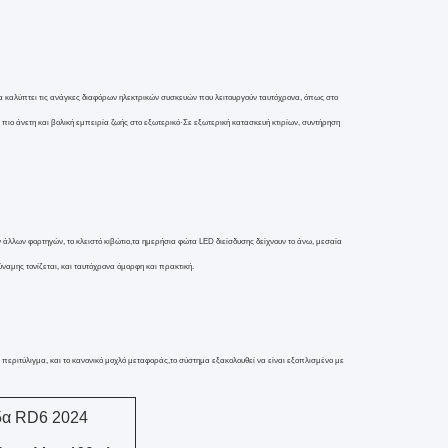
να καλύπτει τις ανάγκες διαφόρων ηλεκτρικών συσκευών που λειτουργούν ταυτόχρονα, όπως στο
πιο άνετη και βολική εμπειρία ζωής στο εξωτερικό·Σε εξωτερική κατασκευή κτιρίων, συντήρηση
 άλλων φορτηγών, το κλειστό κιβώτιο,τα ημερήσια φώτα LED διείσδυσης δείχνουν το άνω, μεσαία
ύναμης τονίζεται, και ταυτόχρονα όμορφη και πρακτική.
περιτύλιγμα, και το κανονικό μοχλό μεταφοράς,το σύστημα εξακολουθεί να είναι εξοπλισμένο με
α RD6 2024