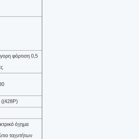
γορη φόρτιση 0,5
ες
80
 ((428P)
κτρικό όχημα
ώτιο ταχυτήτων