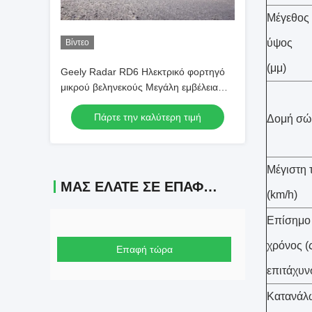
Μέγεθος 
ύψος
Βίντεο
(μμ)
Geely Radar RD6 Ηλεκτρικό φορτηγό
μικρού βεληνεκούς Μεγάλη εμβέλεια
410 χλμ.
Πάρτε την καλύτερη τιμή
Δομή σώ
Μέγιστη 
ΜΑΣ ΕΛΆΤΕ ΣΕ ΕΠΑΦΉ ΜΕ
(km/h)
Επίσημο
χρόνος (
Επαφή τώρα
επιτάχυν
Κατανάλ