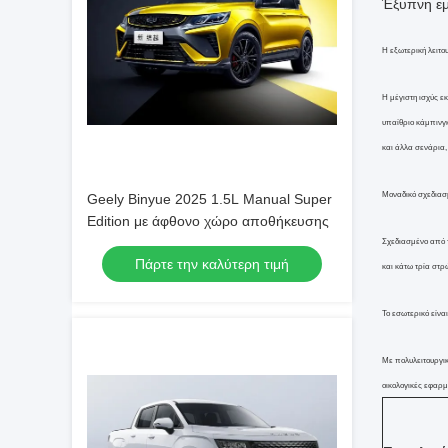
Έξυπνη εμ
Η εξωτερική λειτο
Η μέγιστη ισχύς ε
υπαίθριο κάμπινγκ
και άλλα σενάρια,
Μοναδικό σχεδιασ
Geely Binyue 2025 1.5L Manual Super
Edition με άφθονο χώρο αποθήκευσης
Σχεδιασμένο από τ
Πάρτε την καλύτερη τιμή
και κάτω τρία στρ
Το εσωτερικό είνα
Με πολυλειτουργικ
οικολογικές εφαρμ