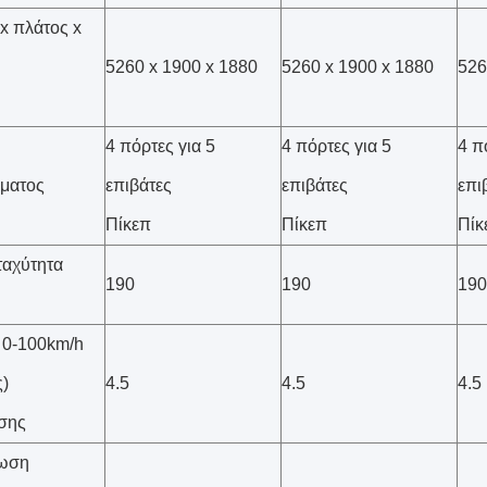
x πλάτος x
5260 x 1900 x 1880
5260 x 1900 x 1880
526
4 πόρτες για 5
4 πόρτες για 5
4 π
ματος
επιβάτες
επιβάτες
επι
Πίκεπ
Πίκεπ
Πίκ
ταχύτητα
190
190
190
 0-100km/h
ς)
4.5
4.5
4.5
σης
ωση