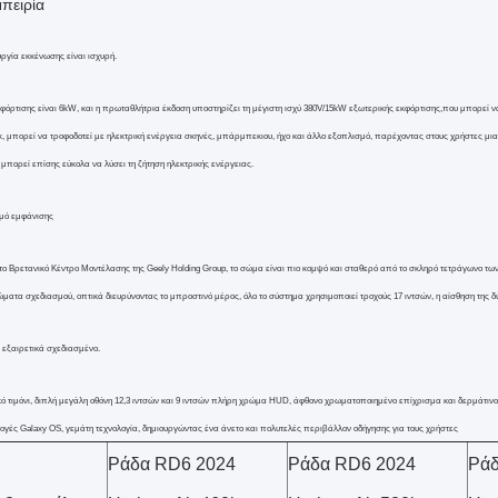
πειρία
υργία εκκένωσης είναι ισχυρή.
κφόρτισης είναι 6kW, και η πρωταθλήτρια έκδοση υποστηρίζει τη μέγιστη ισχύ 380V/15kW εξωτερικής εκφόρτισης,που μπορεί 
, μπορεί να τροφοδοτεί με ηλεκτρική ενέργεια σκηνές, μπάρμπεκιου, ήχο και άλλο εξοπλισμό, παρέχοντας στους χρήστες μια 
 μπορεί επίσης εύκολα να λύσει τη ζήτηση ηλεκτρικής ενέργειας.
μό εμφάνισης
ο Βρετανικό Κέντρο Μοντέλασης της Geely Holding Group, το σώμα είναι πιο κομψό και σταθερό από το σκληρό τετράγωνο των
ώματα σχεδιασμού, οπτικά διευρύνοντας το μπροστινό μέρος, όλο το σύστημα χρησιμοποιεί τροχούς 17 ιντσών, η αίσθηση της δ
ι εξαιρετικά σχεδιασμένο.
ό τιμόνι, διπλή μεγάλη οθόνη 12,3 ιντσών και 9 ιντσών πλήρη χρώμα HUD, άφθονο χρωματοποιημένο επίχρισμα και δερμάτινο 
ογές Galaxy OS, γεμάτη τεχνολογία, δημιουργώντας ένα άνετο και πολυτελές περιβάλλον οδήγησης για τους χρήστες
Ράδα RD6 2024
Ράδα RD6 2024
Ράδ