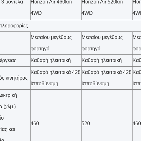
 3 μοντέλα
Horizon Air 460km
Horizon Air 520km
Hor
4WD
4WD
4W
πληροφορίες
Μεσαίου μεγέθους
Μεσαίου μεγέθους
Μεσ
φορτηγό
φορτηγό
φορ
έργειας
Καθαρή ηλεκτρική
Καθαρή ηλεκτρική
Καθ
Καθαρά ηλεκτρικά 428
Καθαρά ηλεκτρικά 428
Καθ
ός κινητήρας
Ιπποδύναμη
Ιπποδύναμη
Ιππ
εκτρική
 (χλμ.)
ίο
460
520
460
ίας και
ία