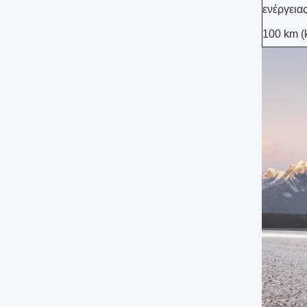
ενέργεια
100 km (