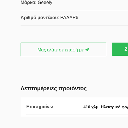
Μάρκα:
Geeely
Αριθμό μοντέλου:
ΡΑΔΑΡ6
Ζ
Μας ελάτε σε επαφή με
Λεπτομέρειες προιόντος
Επισημαίνω:
410 χλμ. Ηλεκτρικό φ