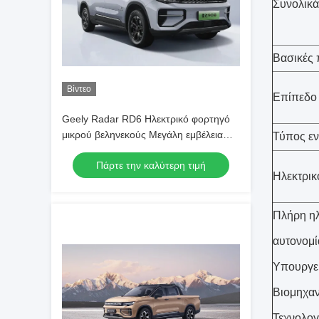
Συνολικά
Βασικές 
Βίντεο
Επίπεδο
Geely Radar RD6 Ηλεκτρικό φορτηγό
μικρού βεληνεκούς Μεγάλη εμβέλεια
Τύπος εν
410 χλμ.
Πάρτε την καλύτερη τιμή
Ηλεκτρικ
Πλήρη ηλ
αυτονομία
Υπουργε
Βιομηχαν
Τεχνολογ