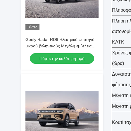
Πληροφο
Πλήρη ηλ
Βίντεο
αυτονομία
Geely Radar RD6 Ηλεκτρικό φορτηγό
ΚΛΤΚ
μικρού βεληνεκούς Μεγάλη εμβέλεια
410 χλμ.
Χρόνος 
Πάρτε την καλύτερη τιμή
(ώρα)
Δυνατότη
φόρτισης
Μέγιστη 
Μέγιστη 
Κουτί τα