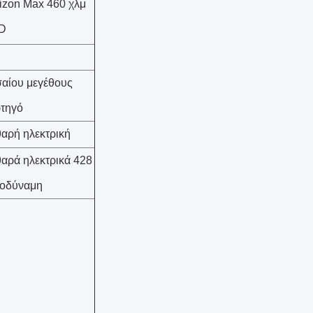
izon Max 460 χλμ
D
αίου μεγέθους
τηγό
αρή ηλεκτρική
αρά ηλεκτρικά 428
οδύναμη