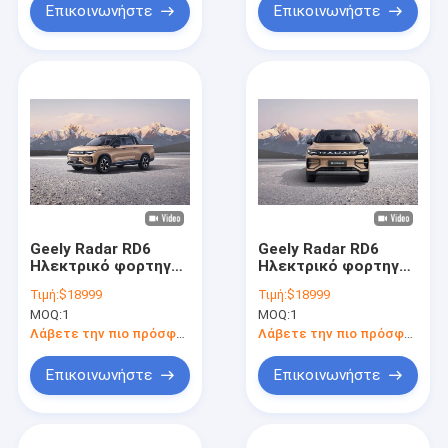
Επικοινωνήστε
Επικοινωνήστε
Geely Radar RD6
Geely Radar RD6
Ηλεκτρικό φορτηγό
Ηλεκτρικό φορτηγό
μικρού βεληνεκούς
μικρού βεληνεκούς
Τιμή:
$18999
Τιμή:
$18999
Μεγάλη εμβέλεια
Μεγάλη εμβέλεια
MOQ:
1
MOQ:
1
410 χλμ.
410 χλμ.
Λάβετε την πιο πρόσφατη τιμή
Λάβετε την πιο πρόσφατη τιμή
Επικοινωνήστε
Επικοινωνήστε