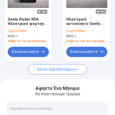
Σχετικά με εμάς
Γύρος εργοστασίων
Geely Radar RD6
Ηλεκτρικό
Ηλεκτρικό φορτηγό
αυτοκίνητο Geely
Ποιοτικός έλεγχος
μικρού βεληνεκούς
Pure 400 χλμ. Πεδίο
Τιμή:
$18999
Τιμή:
$18999
Μεγάλη εμβέλεια
δράσης Geely Ράδα 6
MOQ:
1
MOQ:
1
410 χλμ.
480 χλμ.
επαφή
Λάβετε την πιο πρόσφατη τιμή
Λάβετε την πιο πρόσφατη τιμή
Ζητήστε ένα απόσπασμα
Επικοινωνήστε
Επικοινωνήστε
Δείτε περισσότερων
byd ηλεκτρικό αυτοκίνητο
αυτοκίνητο της TOYOTA
Αφήστε Ένα Μήνυμα
Θα Απαντήσουμε Γρήγορα
Τσέρυ αυτοκίνητο
Ηλεκτρικό αυτοκίνητο Lixiang