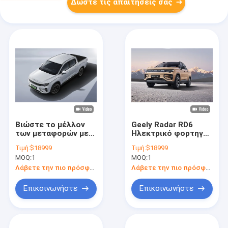
Δώστε τις απαιτήσεις σας
Βιώστε το μέλλον
Geely Radar RD6
των μεταφορών με
Ηλεκτρικό φορτηγό
το ηλεκτρικό
μικρού βεληνεκούς
Τιμή:
$18999
Τιμή:
$18999
φορτηγό Geely Radar
Μεγάλη εμβέλεια
MOQ:
1
MOQ:
1
6
410 χλμ.
Λάβετε την πιο πρόσφατη τιμή
Λάβετε την πιο πρόσφατη τιμή
Επικοινωνήστε
Επικοινωνήστε