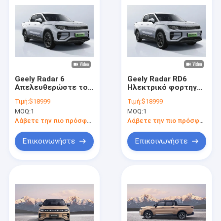
Geely Radar 6
Geely Radar RD6
Απελευθερώστε το
Ηλεκτρικό φορτηγό
δυναμικό οδήγησης
μικρού βεληνεκούς
Τιμή:
$18999
Τιμή:
$18999
σας με αυτό το
Μεγάλη εμβέλεια
MOQ:
1
MOQ:
1
επαναστατικό
410 χλμ.
ηλεκτρικό φορτηγό
Λάβετε την πιο πρόσφατη τιμή
Λάβετε την πιο πρόσφατη τιμή
Επικοινωνήστε
Επικοινωνήστε
Αρχική Σελίδα
Προϊόντα
Βίντεο