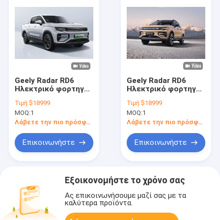
Geely Radar RD6
Geely Radar RD6
Ηλεκτρικό φορτηγό
Ηλεκτρικό φορτηγό
μικρού βεληνεκούς
μικρού βεληνεκούς
Τιμή:
$18999
Τιμή:
$18999
Μεγάλη εμβέλεια
Μεγάλη εμβέλεια
MOQ:
1
MOQ:
1
410 χλμ.
410 χλμ.
Λάβετε την πιο πρόσφατη τιμή
Λάβετε την πιο πρόσφατη τιμή
Επικοινωνήστε
Επικοινωνήστε
Εξοικονομήστε το χρόνο σας
Ας επικοινωνήσουμε μαζί σας με τα
καλύτερα προϊόντα.