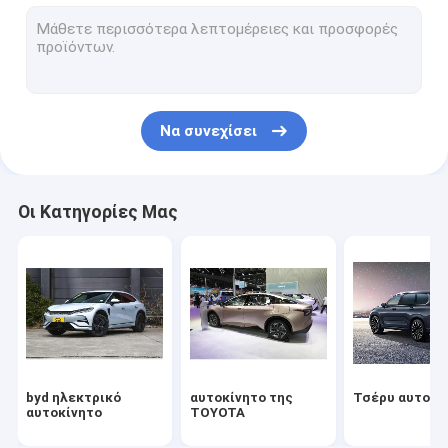
Αυτοκίνητο Volkswagen
Ηλεκτρικό αυτοκίνητο Xiaomi
changan αυτοκίνητο
Να συνεχίσει
Αυτοκίνητο Mercedes
Ηλεκτρικό αυτοκίνητο Xiaopeng
Οι Κατηγορίες Μας
NIO Ηλεκτρικό αυτοκίνητο
Ηλεκτρικό αυτοκίνητο Seres
Ηλεκτρικό αυτοκίνητο της Lynk & Co
Ηλεκτρικό αυτοκίνητο
byd ηλεκτρικό
αυτοκίνητο της
Τσέρυ αυτοκί
Χρησιμοποιημένο αυτοκίνητο
αυτοκίνητο
TOYOTA