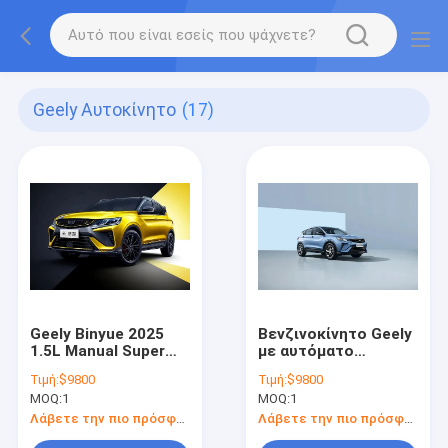
Geely Αυτοκίνητο
(17)
Geely Binyue 2025
Βενζινοκίνητο Geely
1.5L Manual Super
με αυτόματο
Edition με άφθονο
κλιματισμό και
Τιμή:
$9800
Τιμή:
$9800
χώρο αποθήκευσης
δερμάτινα καθίσματα
MOQ:
1
MOQ:
1
για άνετη οδήγηση
Λάβετε την πιο πρόσφατη τιμή
Λάβετε την πιο πρόσφατη τιμή