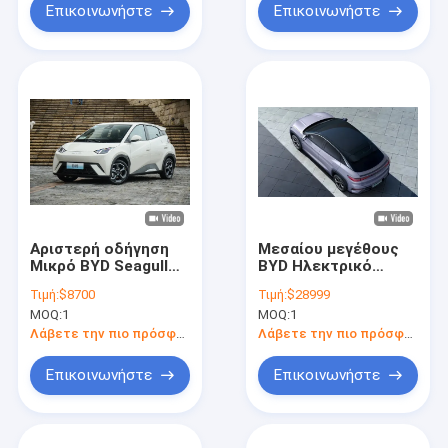
Επικοινωνήστε
Επικοινωνήστε
Αριστερή οδήγηση
Μεσαίου μεγέθους
Μικρό BYD Seagull
BYD Ηλεκτρικό
Ηλεκτρικό
αυτοκίνητο Sealion
Τιμή:
$8700
Τιμή:
$28999
αυτοκίνητο 130km /
Ανυψώστε τις
MOQ:
1
MOQ:
1
H Μέγιστη ταχύτητα
περιπέτειές σας
ομαλές γραμμές
εκτός δρόμου
Λάβετε την πιο πρόσφατη τιμή
Λάβετε την πιο πρόσφατη τιμή
Επικοινωνήστε
Επικοινωνήστε