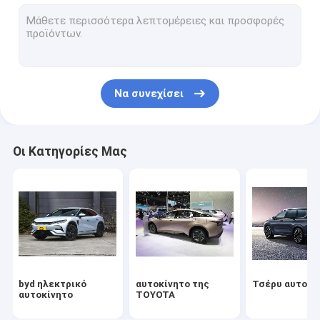
Αυτοκίνητο Volkswagen
Ηλεκτρικό αυτοκίνητο Xiaomi
changan αυτοκίνητο
Να συνεχίσει
Αυτοκίνητο Mercedes
Ηλεκτρικό αυτοκίνητο Xiaopeng
Οι Κατηγορίες Μας
NIO Ηλεκτρικό αυτοκίνητο
Ηλεκτρικό αυτοκίνητο Seres
Ηλεκτρικό αυτοκίνητο της Lynk & Co
Ηλεκτρικό αυτοκίνητο
byd ηλεκτρικό
αυτοκίνητο της
Τσέρυ αυτοκί
Χρησιμοποιημένο αυτοκίνητο
αυτοκίνητο
TOYOTA