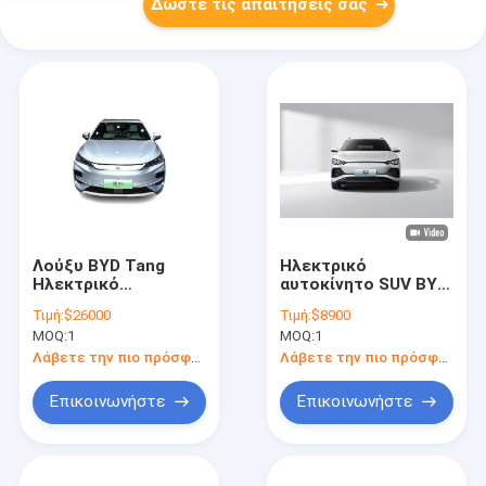
Δώστε τις απαιτήσεις σας
Λούξυ BYD Tang
Ηλεκτρικό
Ηλεκτρικό
αυτοκίνητο SUV BYD
Αυτοκίνητο EV
Η
Τιμή:
$26000
Τιμή:
$8900
185Km / H Αριστερή
αποτελεσματικότητα
MOQ:
1
MOQ:
1
Οδήγηση Plug In
και η απόδοση
Υβριδικό SUV
συνδυάζονται
Λάβετε την πιο πρόσφατη τιμή
Λάβετε την πιο πρόσφατη τιμή
Επικοινωνήστε
Επικοινωνήστε