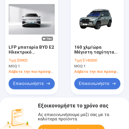
LFP μπαταρία BYD E2
160 χλμ/ώρα
Ηλεκτρικό
Μέγιστη ταχύτητα
αυτοκίνητο EV
BYD Ηλεκτρικό
Τιμή:
$8900
Τιμή:
$140000
Συμπληρωματικό
αυτοκίνητο
MOQ:
1
MOQ:
1
SUV για τη σύγχρονη
Yangwang U8
ζωή
Ηλεκτρικό SUV 5
Λάβετε την πιο πρόσφατη τιμή
Λάβετε την πιο πρόσφατη τιμή
πόρτες 5 θέσεις
Επικοινωνήστε
Επικοινωνήστε
Εξοικονομήστε το χρόνο σας
Ας επικοινωνήσουμε μαζί σας με τα
καλύτερα προϊόντα.