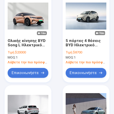
Ολικής κίνησης BYD
5 πόρτες 4 θέσεις
Song L Ηλεκτρικό
BYD Ηλεκτρικό
αυτοκίνητο 600 χλμ
αυτοκίνητο
Τιμή:
$20000
Τιμή:
$8700
Περιοχή 4 πόρτες 5
Hatchback Seagull
MOQ:
1
MOQ:
1
θέσεις SUV
μονό ταχύτητα
αυτόματη μετάδοση
Λάβετε την πιο πρόσφατη τιμή
Λάβετε την πιο πρόσφατη τιμή
Επικοινωνήστε
Επικοινωνήστε
Αρχική Σελίδα
Προϊόντα
Βίντεο