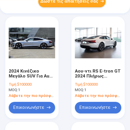
Δώστε τις απαιτήσεις σας
2024 Κινέζικο
Αου-ντι RS E-tron GT
Μεγάλο SUV Για Audi
2024 Πλήρως
RS E-tron GT 510kW
ηλεκτρικό σπορ
Τιμή:
$100000
Τιμή:
$100000
495km
σεντάν 4WD 495km
MOQ:
1
MOQ:
1
Μακροδιάστημα
Πεδίο 510kW Δύναμη
Καθαρά Ηλεκτρικά
πολυτελή Αου-ντι EV
Λάβετε την πιο πρόσφατη τιμή
Λάβετε την πιο πρόσφατη τιμή
Αυτοκίνητα Για
με προηγμένα
Ενήλικες
χαρακτηριστικά
Επικοινωνήστε
Επικοινωνήστε
ασφάλειας