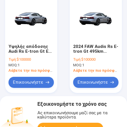
Υψηλής απόδοσης
2024 FAW Audis Rs E-
Audi Rs E-tron Gt Ev
tron Gt 495km
Αυτοκίνητο Καθαρές
Ενήλικες Ηλεκτρικό
Τιμή:
$100000
Τιμή:
$100000
Ηλεκτρικές Μηχανές
αυτοκίνητο Νέα
MOQ:
1
MOQ:
1
Αυτοκίνητο
ενέργεια οχήματα
Αθλητικό
Audis Rs E-tron Gt
Λάβετε την πιο πρόσφατη τιμή
Λάβετε την πιο πρόσφατη τιμή
Αυτοκίνητο
Επικοινωνήστε
Επικοινωνήστε
Εξοικονομήστε το χρόνο σας
Ας επικοινωνήσουμε μαζί σας με τα
καλύτερα προϊόντα.