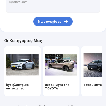
Αυτοκίνητο Volkswagen
Ηλεκτρικό αυτοκίνητο Xiaomi
Να συνεχίσει
changan αυτοκίνητο
Αυτοκίνητο Mercedes
Οι Κατηγορίες Μας
Ηλεκτρικό αυτοκίνητο Xiaopeng
NIO Ηλεκτρικό αυτοκίνητο
Ηλεκτρικό αυτοκίνητο Seres
Ηλεκτρικό αυτοκίνητο της Lynk & Co
byd ηλεκτρικό
αυτοκίνητο της
Τσέρυ αυτοκί
Ηλεκτρικό αυτοκίνητο
αυτοκίνητο
TOYOTA
Χρησιμοποιημένο αυτοκίνητο