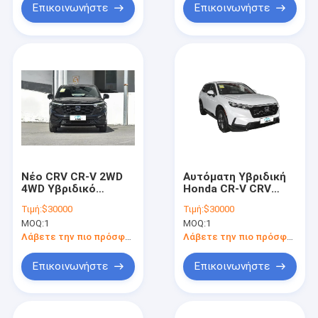
Επικοινωνήστε
Επικοινωνήστε
Νέο CRV CR-V 2WD
Αυτόματη Υβριδική
4WD Υβριδικό
Honda CR-V CRV
Αυτοκίνητο Για
PHEV Αγοράστε
Τιμή:
$30000
Τιμή:
$30000
Honda Crv
Αυτοκίνητα
MOQ:
1
MOQ:
1
Ηλεκτρικά
Αυτοκίνητα Για
Λάβετε την πιο πρόσφατη τιμή
Λάβετε την πιο πρόσφατη τιμή
Honda CR V 5 θέσεις
7 θέσεις SUV Από
Επικοινωνήστε
Επικοινωνήστε
Κίνα