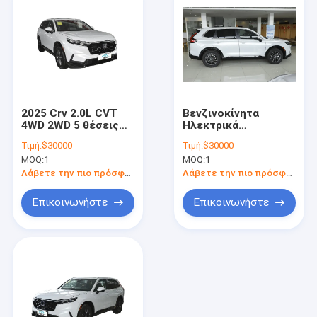
2025 Crv 2.0L CVT
Βενζινοκίνητα
4WD 2WD 5 θέσεις
Ηλεκτρικά
SUV Υβριδικό
Αυτοκίνητα Νέο
Τιμή:
$30000
Τιμή:
$30000
αυτοκίνητο Crv Για
Οχήμα HONDA CRV
MOQ:
1
MOQ:
1
ενήλικες
SUV AWD 240 TURBO
CVT Τέσσερις
Λάβετε την πιο πρόσφατη τιμή
Λάβετε την πιο πρόσφατη τιμή
τροχούς κίνηση
HONDA CR-V
Επικοινωνήστε
Επικοινωνήστε
Υβριδικό σε
απόθεμα Πώληση
Αρχική Σελίδα
Προϊόντα
Βίντεο