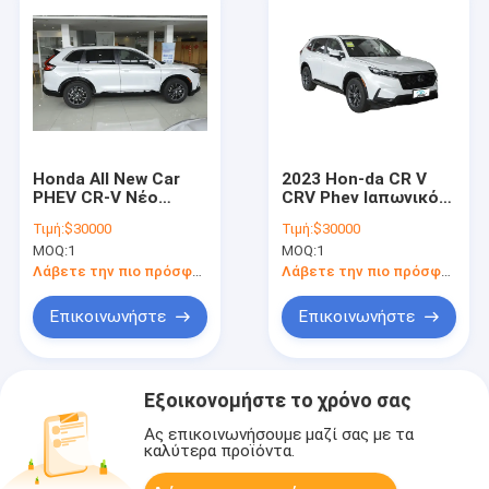
Honda All New Car
2023 Hon-da CR V
PHEV CR-V Νέο
CRV Phev Ιαπωνικό
ενεργειακό
αστικό SUV 5
Τιμή:
$30000
Τιμή:
$30000
αυτοκίνητο CR-V
θέσεων
MOQ:
1
MOQ:
1
PHEV Υβριδικό
Χρησιμοποιείται για
αυτοκίνητο
το υβριδικό
Λάβετε την πιο πρόσφατη τιμή
Λάβετε την πιο πρόσφατη τιμή
αυτοκίνητο Hon-da
Επικοινωνήστε
Επικοινωνήστε
Εξοικονομήστε το χρόνο σας
Ας επικοινωνήσουμε μαζί σας με τα
καλύτερα προϊόντα.