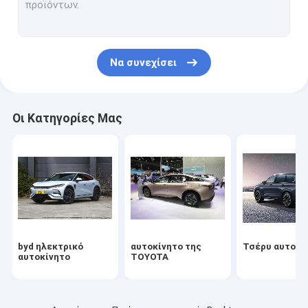
Αυτοκίνητο Volkswagen
Ηλεκτρικό αυτοκίνητο Xiaomi
Να συνεχίσει
changan αυτοκίνητο
Αυτοκίνητο Mercedes
Οι Κατηγορίες Μας
Ηλεκτρικό αυτοκίνητο Xiaopeng
NIO Ηλεκτρικό αυτοκίνητο
Ηλεκτρικό αυτοκίνητο Seres
Ηλεκτρικό αυτοκίνητο της Lynk & Co
byd ηλεκτρικό
αυτοκίνητο της
Τσέρυ αυτοκί
Ηλεκτρικό αυτοκίνητο
αυτοκίνητο
TOYOTA
Χρησιμοποιημένο αυτοκίνητο