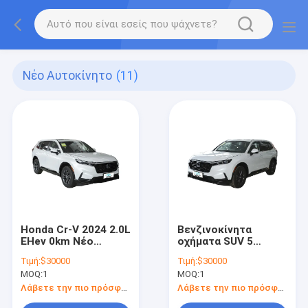
Νέο Αυτοκίνητο
(11)
Honda Cr-V 2024 2.0L
Βενζινοκίνητα
EHev 0km Νέο
οχήματα SUV 5
αυτοκίνητο Honda
θέσεις Νέο
Τιμή:
$30000
Τιμή:
$30000
4WD Βενζίνη
αυτοκίνητο με
MOQ:
1
MOQ:
1
Ηλεκτρικό Υβριδικό
Honda CRV
SUV Honda Cr-V
Λάβετε την πιο πρόσφατη τιμή
Λάβετε την πιο πρόσφατη τιμή