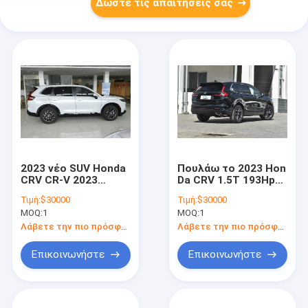
Δώστε τις απαιτήσεις σας
2023 νέο SUV Honda
Πουλάω το 2023 Hon
CRV CR-V 2023
Da CRV 1.5T 193Hp
βενζίνη βενζίνη νέο
5/7 καθίσματα 2WD
Τιμή:
$30000
Τιμή:
$30000
αυτοκίνητο 1.5T
AWD SUV
MOQ:
1
MOQ:
1
193Ps 5 7 θέσεων
Βενζινοκίνητο
0km CRV νέο
αυτοκίνητο Honda
Λάβετε την πιο πρόσφατη τιμή
Λάβετε την πιο πρόσφατη τιμή
αυτοκίνητο σε
CRVs Νέο
απόθεμα
αυτοκίνητο σε
Επικοινωνήστε
Επικοινωνήστε
αποθέματα