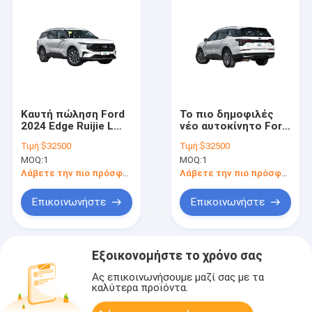
Καυτή πώληση Ford
Το πιο δημοφιλές
2024 Edge Ruijie L
νέο αυτοκίνητο Ford
2.0T EcoBoost
Ruijie L 2.0t Δυο-
Τιμή:
$32500
Τιμή:
$32500
2/4WD 5 θυρών 7
κίνηση 5 πόρτες 7
MOQ:
1
MOQ:
1
θέσεων Κίνα SUV
θέσεις Στυλ SUV Νέα
Αυτοκίνητα
αυτοκίνητα
Λάβετε την πιο πρόσφατη τιμή
Λάβετε την πιο πρόσφατη τιμή
Ηλεκτρικά οχήματα
Βενζινοκίνητο
SUV υβριδικά
Επικοινωνήστε
Επικοινωνήστε
αυτοκίνητα
κατασκευασμένα
στην Κίνα
Εξοικονομήστε το χρόνο σας
Ας επικοινωνήσουμε μαζί σας με τα
καλύτερα προϊόντα.