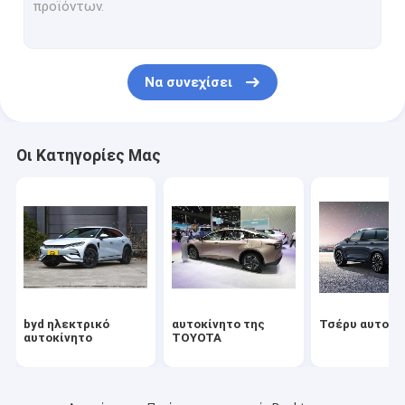
Αυτοκίνητο Volkswagen
Ηλεκτρικό αυτοκίνητο Xiaomi
Να συνεχίσει
changan αυτοκίνητο
Αυτοκίνητο Mercedes
Οι Κατηγορίες Μας
Ηλεκτρικό αυτοκίνητο Xiaopeng
NIO Ηλεκτρικό αυτοκίνητο
Ηλεκτρικό αυτοκίνητο Seres
Ηλεκτρικό αυτοκίνητο της Lynk & Co
byd ηλεκτρικό
αυτοκίνητο της
Τσέρυ αυτοκί
Ηλεκτρικό αυτοκίνητο
αυτοκίνητο
TOYOTA
Χρησιμοποιημένο αυτοκίνητο