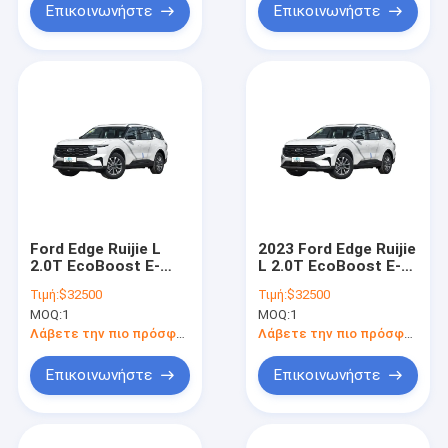
Επικοινωνήστε
Επικοινωνήστε
Ford Edge Ruijie L
2023 Ford Edge Ruijie
2.0T EcoBoost E-
L 2.0T EcoBoost E-
υβριδικό 4WD 5
υβριδικό 4WD 5
Τιμή:
$32500
Τιμή:
$32500
θυρών SUV
θυρών SUV
MOQ:
1
MOQ:
1
Ηλεκτρικό
Ηλεκτρικό
αυτοκίνητο
αυτοκίνητο
Λάβετε την πιο πρόσφατη τιμή
Λάβετε την πιο πρόσφατη τιμή
Επικοινωνήστε
Επικοινωνήστε