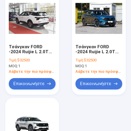
Τσάνγκαν FORD
Τσάνγκαν FORD
-2024 Ruijie L 2.0T
-2024 Ruijie L 2.0T
EcoBoost Δύο
EcoBoost Δύο
Τιμή:
$32500
Τιμή:
$32500
τροχούς κίνησης
τροχούς κίνησης
MOQ:
1
MOQ:
1
Επτά θέσεις
Επτά θέσεις
Στυλάτο μοντέλο
Στυλάτο μοντέλο
Λάβετε την πιο πρόσφατη τιμή
Λάβετε την πιο πρόσφατη τιμή
Επικοινωνήστε
Επικοινωνήστε
Αρχική Σελίδα
Προϊόντα
Βίντεο