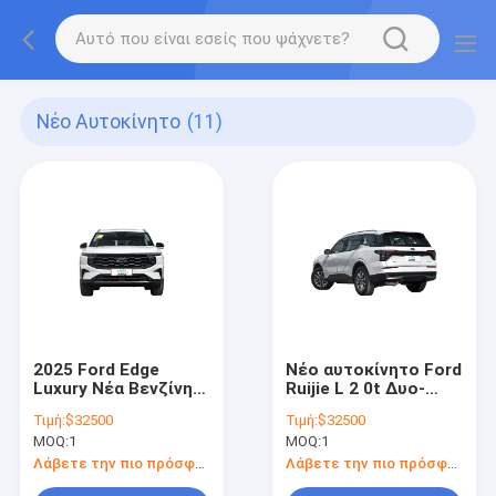
Νέο Αυτοκίνητο
(11)
2025 Ford Edge
Νέο αυτοκίνητο Ford
Luxury Νέα Βενζίνη
Ruijie L 2 0t Δυο-
Βενζίνη Edge L 2.0T
οδηγία 5 πόρτες 7
Τιμή:
$32500
Τιμή:
$32500
EcoBoost 2WD 7
θέσεις Στυλ SUV Νέο
MOQ:
1
MOQ:
1
θέσεων Fashion
αυτοκίνητο βενζίνης
Edition προς πώληση
Λάβετε την πιο πρόσφατη τιμή
Λάβετε την πιο πρόσφατη τιμή