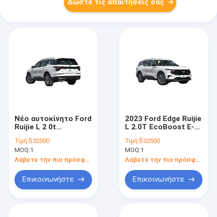
Δώστε τις απαιτήσεις σας
Νέο αυτοκίνητο Ford
2023 Ford Edge Ruijie
Ruijie L 2 0t
L 2.0T EcoBoost E-
Δυοκίνητο 5 πόρτες
υβριδικό 4WD 5
Τιμή:
$32500
Τιμή:
$32500
7 θέσεις Στυλ SUV
θυρών SUV
MOQ:
1
MOQ:
1
Νέα αυτοκίνητα
Ηλεκτρικό
Βενζινοκίνητο
αυτοκίνητο
Λάβετε την πιο πρόσφατη τιμή
Λάβετε την πιο πρόσφατη τιμή
Επικοινωνήστε
Επικοινωνήστε