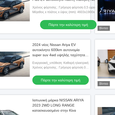
EV αυτοκίνητο
Χρόνος φόρτισης.: Γρήγορη φόρτιση 0,5 ώρες αργή
φόρτιση 14 ώρες
Μέγεθος x πλάτος x ύψος (mm): 4603x1900x1654
Πάρτε την καλύτερη τιμή
Βίντεο
2024 νέος Nissan Ariya EV
αυτοκίνητο 600km αυτονομία
super suv 4wd υψηλής ταχύτητας
γρήγορη φόρτιση καθαρό
Ενεργειακή_υπόθεση: Καθαρή ηλεκτρική
ηλεκτρικό όχημα Nissan Ariya
Χρόνος φόρτισης.: Γρήγορη φόρτιση 0,5
2023 σε απόθεμα
ώρες αργή φόρτιση 14 ώρες
Πάρτε την καλύτερη τιμή
Βίντεο
Ιαπωνική μάρκα NISSAN ARIYA
2023 2WD LONG RANGE
κατασκευασμένο στην Κίνα