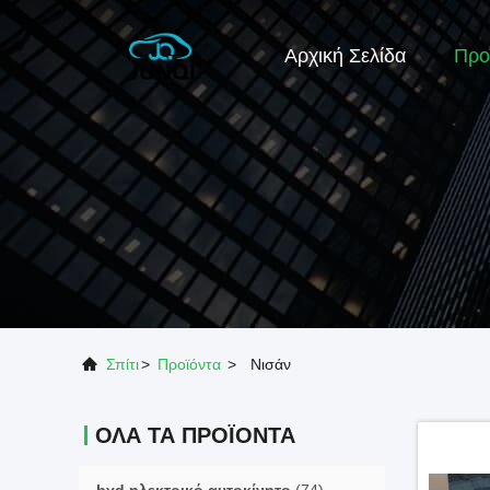
Αρχική Σελίδα
Προ
Σπίτι
>
Προϊόντα
>
Νισάν
ΌΛΑ ΤΑ ΠΡΟΪΌΝΤΑ