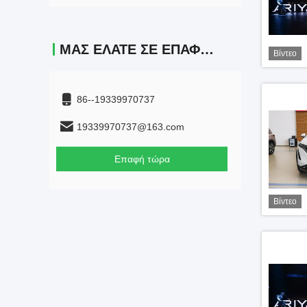
ΜΑΣ ΕΛΆΤΕ ΣΕ ΕΠΑΦΉ ΜΕ
Βίντεο
86--19339970737
19339970737@163.com
Επαφή τώρα
Βίντεο