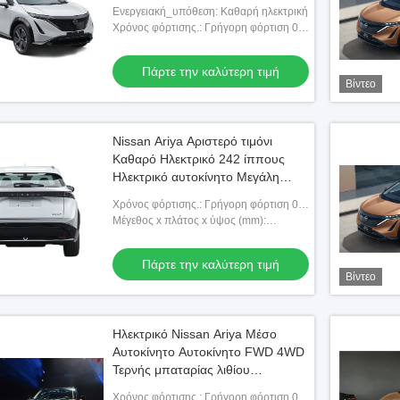
Ενεργειακή_υπόθεση: Καθαρή ηλεκτρική
Χρόνος φόρτισης.: Γρήγορη φόρτιση 0,5
ώρες αργή φόρτιση 14 ώρες
Πάρτε την καλύτερη τιμή
Βίντεο
Nissan Ariya Αριστερό τιμόνι
Καθαρό Ηλεκτρικό 242 ίππους
Ηλεκτρικό αυτοκίνητο Μεγάλη
ταχύτητα 160χλμ/ώρα Μακρύ
Χρόνος φόρτισης.: Γρήγορη φόρτιση 0,5
βεληνεκές 623χλμ Ηλεκτρικό
ώρες αργή φόρτιση 14 ώρες
Μέγεθος x πλάτος x ύψος (mm):
αυτοκίνητο πολυτελείας
4603x1900x1654
Πάρτε την καλύτερη τιμή
Βίντεο
Ηλεκτρικό Nissan Ariya Μέσο
Αυτοκίνητο Αυτοκίνητο FWD 4WD
Τερνής μπαταρίας λιθίου
Συνεργάτης αυτοκινήτων Κίνα
Χρόνος φόρτισης.: Γρήγορη φόρτιση 0,5