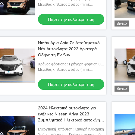
ώρες αργή φόρτιση 14 ώρες
Μέγεθος x πλάτος x ύψος (mm):
4603x1900x1654
Πάρτε την καλύτερη τιμή
Βίντεο
Νισάν Αρία Αρία Σε Αποθεματικό
Νέα Αυτοκίνητα 2022 Αριστερά
Οδήγηση Ev Suv
Χρόνος φόρτισης.: Γρήγορη φόρτιση 0,5
ώρες αργή φόρτιση 14 ώρες
Μέγεθος x πλάτος x ύψος (mm):
4603x1900x1654
Πάρτε την καλύτερη τιμή
Βίντεο
2024 Ηλεκτρικό αυτοκίνητο για
ενήλικες Nissan Ariya 2023
Συμπληκτικό Ηλεκτρικό αυτοκίνητο
Χρησιμοποιούμενο Nissan Ariya
Ενεργειακή_υπόθεση: Καθαρή ηλεκτρική
623km EV Αυτοκίνητο Τέσσερις
Χρόνος φόρτισης.: Γρήγορη φόρτιση 0,5