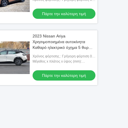
ώρες αργή φόρτιση 14 ώρες
Πάρτε την καλύτερη τιμή
2023 Nissan Ariya
Χρησιμοποιημένα αυτοκίνητα
Καθαρό ηλεκτρικό όχημα 5 θυρών
5 θέσεων SUV 360 Πανοραμική
Χρόνος φόρτισης.: Γρήγορη φόρτιση 0,5
εικόνα 0km 0 Km Νέο αυτοκίνητο
ώρες αργή φόρτιση 14 ώρες
Μέγεθος x πλάτος x ύψος (mm):
4603x1900x1654
Πάρτε την καλύτερη τιμή