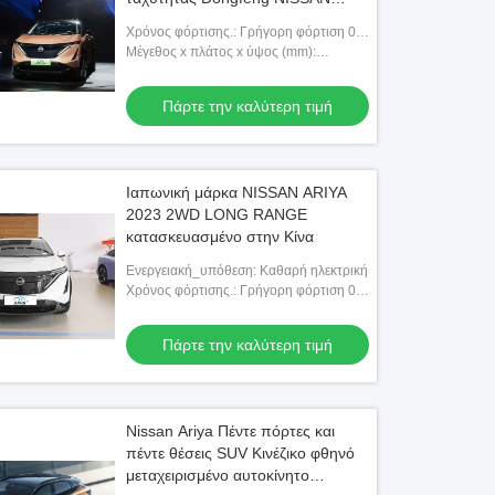
ARIYA
Χρόνος φόρτισης.: Γρήγορη φόρτιση 0,5
ώρες αργή φόρτιση 14 ώρες
Μέγεθος x πλάτος x ύψος (mm):
4603x1900x1654
Πάρτε την καλύτερη τιμή
Ιαπωνική μάρκα NISSAN ARIYA
2023 2WD LONG RANGE
κατασκευασμένο στην Κίνα
Ενεργειακή_υπόθεση: Καθαρή ηλεκτρική
Χρόνος φόρτισης.: Γρήγορη φόρτιση 0,5
ώρες αργή φόρτιση 14 ώρες
Πάρτε την καλύτερη τιμή
Nissan Ariya Πέντε πόρτες και
πέντε θέσεις SUV Κινέζικο φθηνό
μεταχειρισμένο αυτοκίνητο