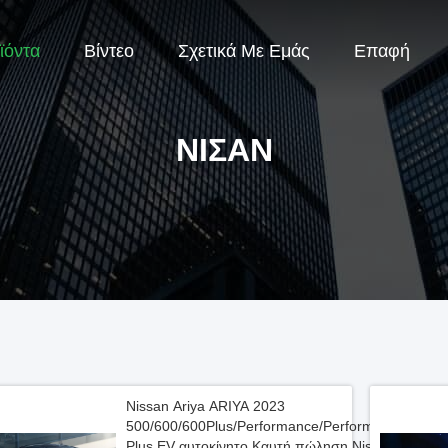
ϊόντα
Βίντεο
Σχετικά Με Εμάς
Επαφή
ΝΙΣΆΝ
Nissan Ariya ARIYA 2023
500/600/600Plus/Performance/Performance
Plus EV αυτοκίνητο Καυτή πώληση Nissan