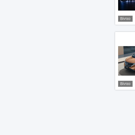
Βίντεο
Βίντεο