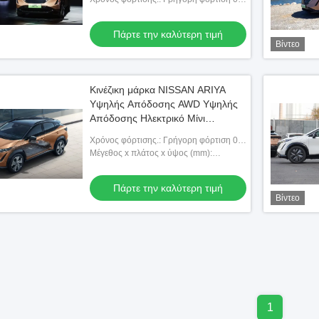
τροχούς
ώρες αργή φόρτιση 14 ώρες
Πάρτε την καλύτερη τιμή
Βίντεο
Κινέζικη μάρκα NISSAN ARIYA
Υψηλής Απόδοσης AWD Υψηλής
Απόδοσης Ηλεκτρικό Μίνι
Αυτοκίνητο
Χρόνος φόρτισης.: Γρήγορη φόρτιση 0,5
ώρες αργή φόρτιση 14 ώρες
Μέγεθος x πλάτος x ύψος (mm):
4603x1900x1654
Πάρτε την καλύτερη τιμή
Βίντεο
1