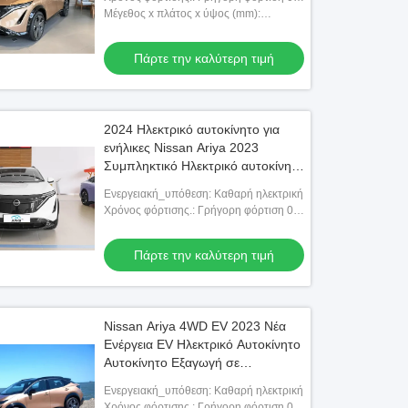
ώρες αργή φόρτιση 14 ώρες
Μέγεθος x πλάτος x ύψος (mm):
4603x1900x1654
Πάρτε την καλύτερη τιμή
2024 Ηλεκτρικό αυτοκίνητο για
ενήλικες Nissan Ariya 2023
Συμπληκτικό Ηλεκτρικό αυτοκίνητο
Χρησιμοποιούμενο Nissan Ariya
Ενεργειακή_υπόθεση: Καθαρή ηλεκτρική
623km EV Αυτοκίνητο Τέσσερις
Χρόνος φόρτισης.: Γρήγορη φόρτιση 0,5
τροχούς
ώρες αργή φόρτιση 14 ώρες
Πάρτε την καλύτερη τιμή
Nissan Ariya 4WD EV 2023 Νέα
Ενέργεια EV Ηλεκτρικό Αυτοκίνητο
Αυτοκίνητο Εξαγωγή σε
αποθεματικό Ηλεκτρικό όχημα
Ενεργειακή_υπόθεση: Καθαρή ηλεκτρική
Χρησιμοποιημένο
Χρόνος φόρτισης.: Γρήγορη φόρτιση 0,5