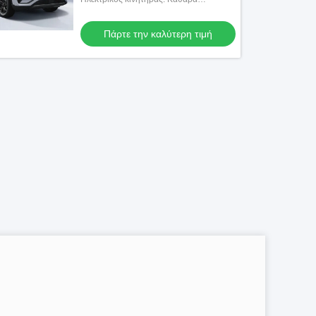
ηλεκτρικά 428 ίππους
Πάρτε την καλύτερη τιμή