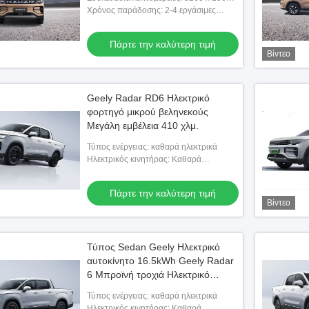
1880
Χρόνος παράδοσης: 2-4 εργάσιμες
ημέρες
Πάρτε την καλύτερη τιμή
Βίντεο
Geely Radar RD6 Ηλεκτρικό
φορτηγό μικρού βεληνεκούς
Μεγάλη εμβέλεια 410 χλμ.
Τύπος ενέργειας: καθαρά ηλεκτρικά
Ηλεκτρικός κινητήρας: Καθαρά
ηλεκτρικά 428 ίππους
Πάρτε την καλύτερη τιμή
Βίντεο
Τύπος Sedan Geely Ηλεκτρικό
αυτοκίνητο 16.5kWh Geely Radar
6 Μπροϊνή τροχιά Ηλεκτρικό
αυτοκίνητο
Τύπος ενέργειας: καθαρά ηλεκτρικά
Ηλεκτρικός κινητήρας: Καθαρά