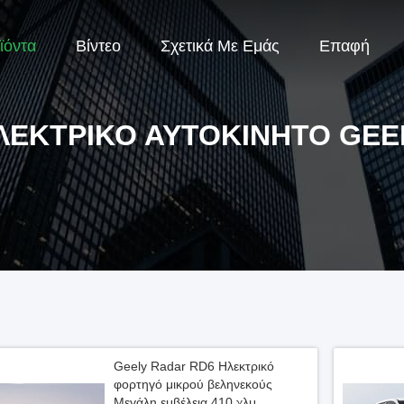
ϊόντα
Βίντεο
Σχετικά Με Εμάς
Επαφή
ΛΕΚΤΡΙΚΌ ΑΥΤΟΚΊΝΗΤΟ GEE
Geely Radar RD6 Ηλεκτρικό
φορτηγό μικρού βεληνεκούς
Μεγάλη εμβέλεια 410 χλμ.