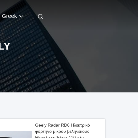
Greek
LY
Geely Radar RD6 Ηλεκτρικό
φορτηγό μικρού βεληνεκούς
Μεγάλη εμβέλεια 410 χλμ.