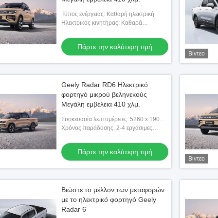
Τύπος ενέργειας: Καθαρή ηλεκτρική
Ηλεκτρικός κινητήρας: Καθαρά
ηλεκτρικά 428 ίππους
Πάρτε την καλύτερη τιμή
Βίντεο
Geely Radar RD6 Ηλεκτρικό
φορτηγό μικρού βεληνεκούς
Μεγάλη εμβέλεια 410 χλμ.
Συσκευασία λεπτομέρειες: 5260 x 1900 x
1880
Χρόνος παράδοσης: 2-4 εργάσιμες
ημέρες
Πάρτε την καλύτερη τιμή
Βίντεο
Βιώστε το μέλλον των μεταφορών
με το ηλεκτρικό φορτηγό Geely
Radar 6