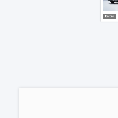
Βίντεο