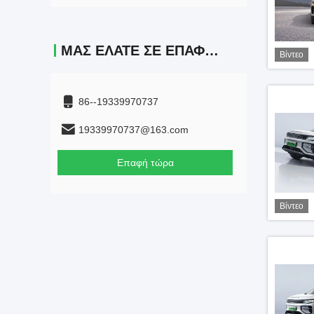
ΜΑΣ ΕΛΆΤΕ ΣΕ ΕΠΑΦΉ ΜΕ
Βίντεο
86--19339970737
19339970737@163.com
Επαφή τώρα
Βίντεο