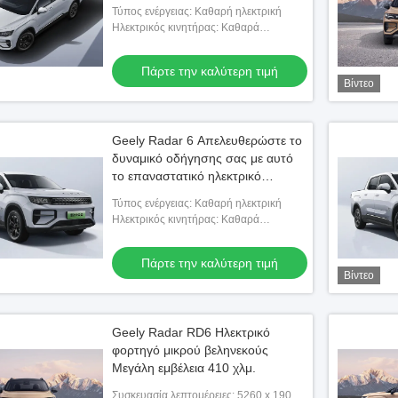
Τύπος ενέργειας: Καθαρή ηλεκτρική
Ηλεκτρικός κινητήρας: Καθαρά
ηλεκτρικά 428 ίππους
Πάρτε την καλύτερη τιμή
Βίντεο
Geely Radar 6 Απελευθερώστε το
δυναμικό οδήγησης σας με αυτό
το επαναστατικό ηλεκτρικό
φορτηγό
Τύπος ενέργειας: Καθαρή ηλεκτρική
Ηλεκτρικός κινητήρας: Καθαρά
ηλεκτρικά 428 ίππους
Πάρτε την καλύτερη τιμή
Βίντεο
Geely Radar RD6 Ηλεκτρικό
φορτηγό μικρού βεληνεκούς
Μεγάλη εμβέλεια 410 χλμ.
Συσκευασία λεπτομέρειες: 5260 x 1900 x