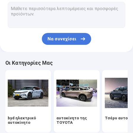
Αυτοκίνητο Volkswagen
Ηλεκτρικό αυτοκίνητο Xiaomi
changan αυτοκίνητο
Να συνεχίσει
Αυτοκίνητο Mercedes
Ηλεκτρικό αυτοκίνητο Xiaopeng
Οι Κατηγορίες Μας
NIO Ηλεκτρικό αυτοκίνητο
Ηλεκτρικό αυτοκίνητο Seres
Ηλεκτρικό αυτοκίνητο της Lynk & Co
Ηλεκτρικό αυτοκίνητο
byd ηλεκτρικό
αυτοκίνητο της
Τσέρυ αυτοκί
Χρησιμοποιημένο αυτοκίνητο
αυτοκίνητο
TOYOTA