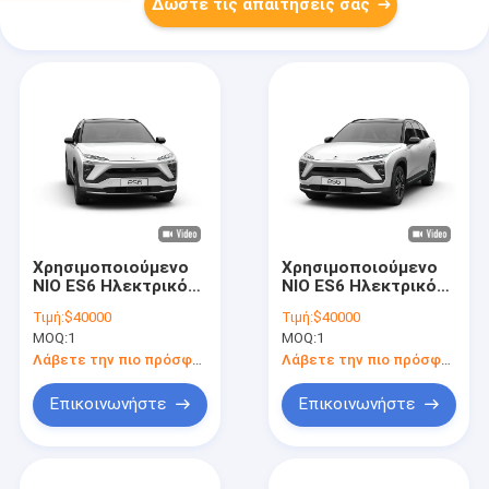
Δώστε τις απαιτήσεις σας
Χρησιμοποιούμενο
Χρησιμοποιούμενο
NIO ES6 Ηλεκτρικό
NIO ES6 Ηλεκτρικό
αυτοκίνητο 400V
αυτοκίνητο 400V
Τιμή:
$40000
Τιμή:
$40000
Χρησιμοποιούμενο
Χρησιμοποιούμενο
MOQ:
1
MOQ:
1
νέο ηλεκτρικό
νέο ηλεκτρικό
crossover SUV
crossover SUV
Λάβετε την πιο πρόσφατη τιμή
Λάβετε την πιο πρόσφατη τιμή
Επικοινωνήστε
Επικοινωνήστε