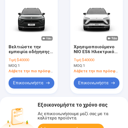
Βελτιώστε την
Χρησιμοποιούμενο
εμπειρία οδήγησης
NIO ES6 Ηλεκτρικό
σας με τα μαλακά
αυτοκίνητο 400V
Τιμή:
$40000
Τιμή:
$40000
φώτα και
Χρησιμοποιούμενο
MOQ:
1
MOQ:
1
διακοσμητικά
νέο ηλεκτρικό
κομμάτια του NIO
crossover SUV
Λάβετε την πιο πρόσφατη τιμή
Λάβετε την πιο πρόσφατη τιμή
ES6 EV
Επικοινωνήστε
Επικοινωνήστε
Εξοικονομήστε το χρόνο σας
Ας επικοινωνήσουμε μαζί σας με τα
καλύτερα προϊόντα.