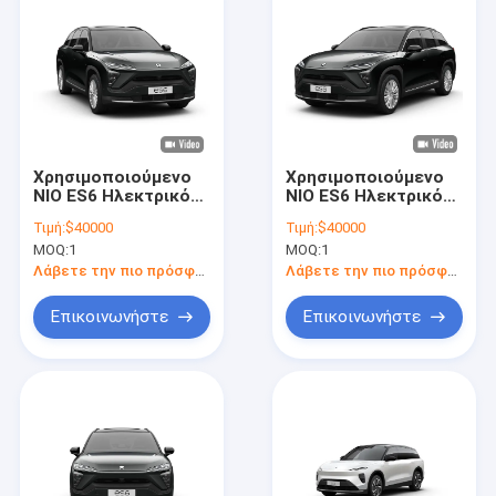
Χρησιμοποιούμενο
Χρησιμοποιούμενο
NIO ES6 Ηλεκτρικό
NIO ES6 Ηλεκτρικό
αυτοκίνητο 400V
αυτοκίνητο 400V
Τιμή:
$40000
Τιμή:
$40000
Χρησιμοποιούμενο
Χρησιμοποιούμενο
MOQ:
1
MOQ:
1
νέο ηλεκτρικό
νέο ηλεκτρικό
crossover SUV
crossover SUV
Λάβετε την πιο πρόσφατη τιμή
Λάβετε την πιο πρόσφατη τιμή
Επικοινωνήστε
Επικοινωνήστε
Αρχική Σελίδα
Προϊόντα
Βίντεο