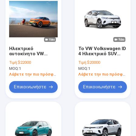
Ηλεκτρικό
Το VW Volkswagen ID
αυτοκίνητο VW
4 Ηλεκτρικό SUV
Volkswagen ID 6
160χλμ/ώρα για έναν
Τιμή:
$22000
Τιμή:
$20000
Μεσαίου και
βιώσιμο και
MOQ:
1
MOQ:
1
Μεγάλου μεγέθους
σύγχρονο τρόπο
ζωής
Λάβετε την πιο πρόσφατη τιμή
Λάβετε την πιο πρόσφατη τιμή
Επικοινωνήστε
Επικοινωνήστε
Αρχική Σελίδα
Προϊόντα
Βίντεο