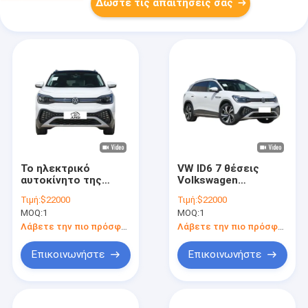
Δώστε τις απαιτήσεις σας
Το ηλεκτρικό
VW ID6 7 θέσεις
αυτοκίνητο της
Volkswagen
Volkswagen ID6 112
Ηλεκτρικό όχημα
Τιμή:
$22000
Τιμή:
$22000
μίλια την ώρα
SUV ID 6 Crozz PRO
MOQ:
1
MOQ:
1
Ηλεκτρικά
αυτοκίνητα
Λάβετε την πιο πρόσφατη τιμή
Λάβετε την πιο πρόσφατη τιμή
Επικοινωνήστε
Επικοινωνήστε