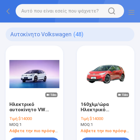
Αυτοκίνητο Volkswagen
(48)
Ηλεκτρικό
160χλμ/ώρα
αυτοκίνητο VW
Ηλεκτρικό
Volkswagen ID3
αυτοκίνητο
Τιμή:
$14000
Τιμή:
$14000
Sedan τύπου Pure
Volkswagen ID3 Για
MOQ:
1
MOQ:
1
Electric 170 ίππους
βιώσιμη μεταφορά
Λάβετε την πιο πρόσφατη τιμή
Λάβετε την πιο πρόσφατη τιμή