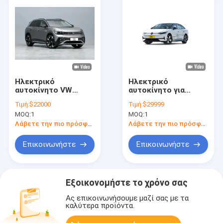
Ηλεκτρικό
Ηλεκτρικό
αυτοκίνητο VW
αυτοκίνητο για
Volkswagen ID6 9
ενήλικες VW ID7
Τιμή:
$22000
Τιμή:
$29999
ώρες χρόνος
Vizzion
MOQ:
1
MOQ:
1
φόρτισης
Χρησιμοποιούμενο
νέο ενεργειακό
Λάβετε την πιο πρόσφατη τιμή
Λάβετε την πιο πρόσφατη τιμή
όχημα
Επικοινωνήστε
Επικοινωνήστε
Εξοικονομήστε το χρόνο σας
Ας επικοινωνήσουμε μαζί σας με τα
καλύτερα προϊόντα.