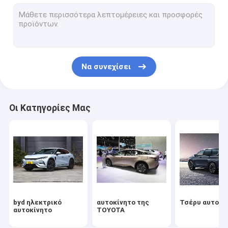
Αυτοκίνητο Volkswagen
Ηλεκτρικό αυτοκίνητο Xiaomi
changan αυτοκίνητο
Να συνεχίσει
Αυτοκίνητο Mercedes
Ηλεκτρικό αυτοκίνητο Xiaopeng
Οι Κατηγορίες Μας
NIO Ηλεκτρικό αυτοκίνητο
Ηλεκτρικό αυτοκίνητο Seres
Ηλεκτρικό αυτοκίνητο της Lynk & Co
Ηλεκτρικό αυτοκίνητο
byd ηλεκτρικό
αυτοκίνητο της
Τσέρυ αυτοκί
Χρησιμοποιημένο αυτοκίνητο
αυτοκίνητο
TOYOTA