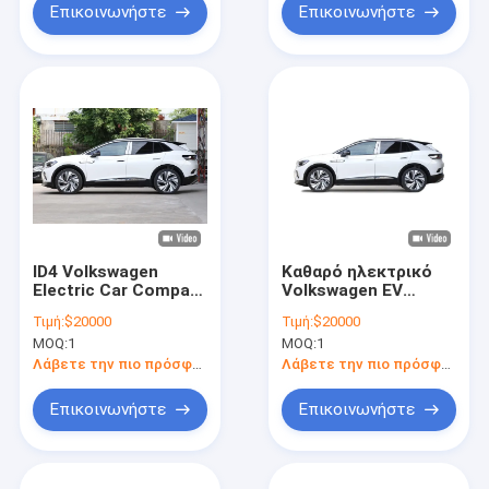
Επικοινωνήστε
Επικοινωνήστε
ID4 Volkswagen
Καθαρό ηλεκτρικό
Electric Car Compact
Volkswagen EV
SUV Απολαύστε την
αυτοκίνητο SUV VW
Τιμή:
$20000
Τιμή:
$20000
τεχνολογία αιχμής
ID4 Crozz PRO Νέο
MOQ:
1
MOQ:
1
αυτοκίνητο Νέα
ενέργεια οχήματα
Λάβετε την πιο πρόσφατη τιμή
Λάβετε την πιο πρόσφατη τιμή
Επικοινωνήστε
Επικοινωνήστε