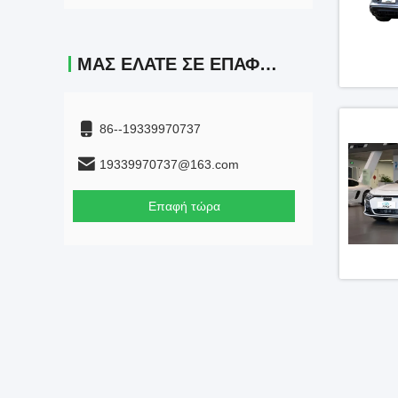
ΜΑΣ ΕΛΆΤΕ ΣΕ ΕΠΑΦΉ ΜΕ
86--19339970737
19339970737@163.com
Επαφή τώρα