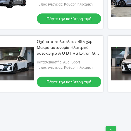
Τύπος ενέργειας: Καθαρή ηλεκτρική
Πάρτε την καλύτερη τιμή
Οχήματα πολυτελείας 495 χλμ.
Μακρά αυτονομία Ηλεκτρικό
αυτοκίνητο A U D I RS E-tron GT 4
Τέσσερις τροχούς Ηλεκτρικό όχημα
Κατασκευαστής: Audi Sport
Τύπος ενέργειας: Καθαρή ηλεκτρική
Πάρτε την καλύτερη τιμή
1