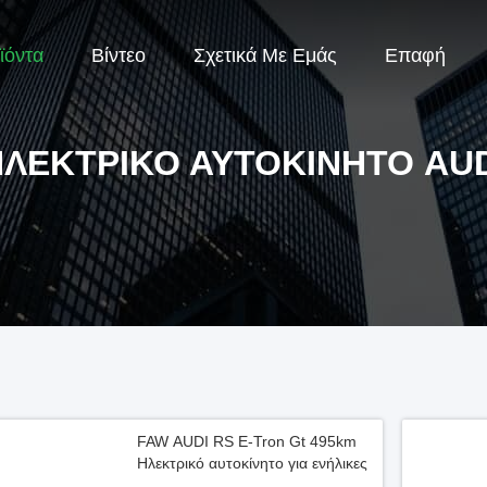
ϊόντα
Βίντεο
Σχετικά Με Εμάς
Επαφή
ΛΕΚΤΡΙΚΌ ΑΥΤΟΚΊΝΗΤΟ AU
FAW AUDI RS E-Tron Gt 495km
Ηλεκτρικό αυτοκίνητο για ενήλικες