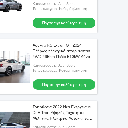
Audis Rs E-tron Gt
Κατασκευαστής: Audi Sport
Τύπος ενέργειας: Καθαρή ηλεκτρική
Πάρτε την καλύτερη τιμή
Αου-ντι RS E-tron GT 2024
Πλήρως ηλεκτρικό σπορ σεντάν
4WD 495km Πεδίο 510kW Δύναμη
πολυτελή Αου-ντι EV με
Κατασκευαστής: Audi Sport
προηγμένα χαρακτηριστικά
Τύπος ενέργειας: Καθαρή ηλεκτρική
ασφάλειας
Πάρτε την καλύτερη τιμή
Τοποθεσία 2022 Νέα Ενέργεια Au
Di E Tron Υψηλής Ταχύτητας
Αθλητικά Ηλεκτρικά Αυτοκίνητα Au
Di Etron Χρησιμοποιημένο Νέο
Κατασκευαστής: Audi Sport