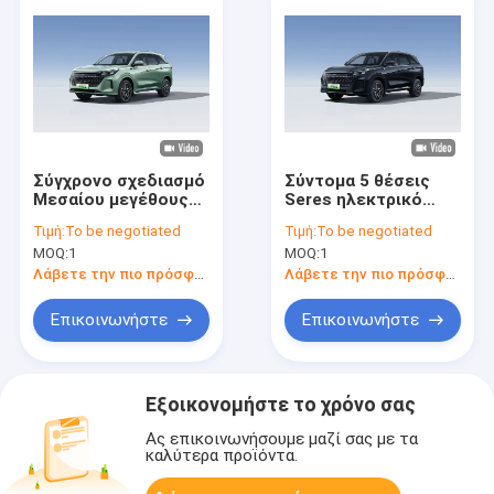
Σύγχρονο σχεδιασμό
Σύντομα 5 θέσεις
Μεσαίου μεγέθους
Seres ηλεκτρικό
E5 Seres Ηλεκτρικό
αυτοκίνητο E5 Eco
Τιμή:
To be negotiated
Τιμή:
To be negotiated
αυτοκίνητο / EV SUV
Friendly Μεσαίου
MOQ:
1
MOQ:
1
μεγέθους SUV
ηλεκτρικό
Λάβετε την πιο πρόσφατη τιμή
Λάβετε την πιο πρόσφατη τιμή
αυτοκίνητο
Επικοινωνήστε
Επικοινωνήστε
Εξοικονομήστε το χρόνο σας
Ας επικοινωνήσουμε μαζί σας με τα
καλύτερα προϊόντα.