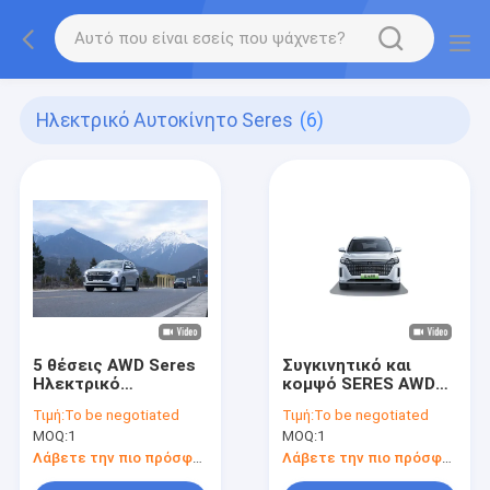
Ηλεκτρικό Αυτοκίνητο Seres
(6)
5 θέσεις AWD Seres
Συγκινητικό και
Ηλεκτρικό
κομψό SERES AWD
αυτοκίνητο SUV 120
Ηλεκτρικά
Τιμή:
To be negotiated
Τιμή:
To be negotiated
ίππους Και οδήγηση
αυτοκίνητα SUV 8
MOQ:
1
MOQ:
1
χωρίς εκπομπές
ώρες Χρόνος
φόρτισης
Λάβετε την πιο πρόσφατη τιμή
Λάβετε την πιο πρόσφατη τιμή