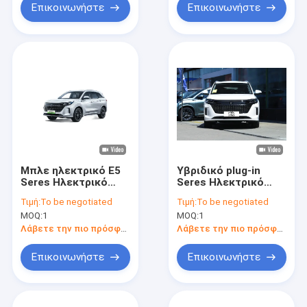
Επικοινωνήστε
Επικοινωνήστε
Μπλε ηλεκτρικό E5
Υβριδικό plug-in
Seres Ηλεκτρικό
Seres Ηλεκτρικό
αυτοκίνητο για
αυτοκίνητο 100 χλμ
Τιμή:
To be negotiated
Τιμή:
To be negotiated
προσιτή και
Premium Style
MOQ:
1
MOQ:
1
απαλλαγμένη από
Μεσαίου μεγέθους
εκπομπές οδήγηση
Ηλεκτρικό SUV
Λάβετε την πιο πρόσφατη τιμή
Λάβετε την πιο πρόσφατη τιμή
Επικοινωνήστε
Επικοινωνήστε