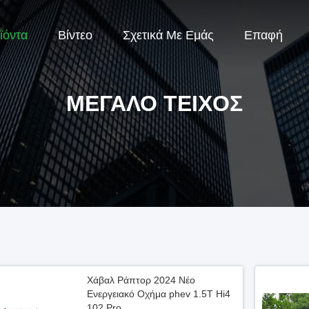
ϊόντα
Βίντεο
Σχετικά Με Εμάς
Επαφή
ΜΕΓΆΛΟ ΤΕΊΧΟΣ
Χάβαλ Ράπτορ 2024 Νέο
Ενεργειακό Οχήμα phev 1.5T Hi4
102 Pro