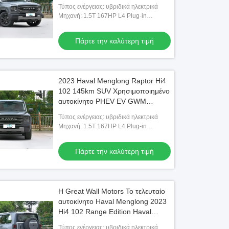
ίππων Plug-In Hybrid
Τύπος ενέργειας: υβριδικά ηλεκτρικά
Μηχανή: 1.5T 167HP L4 Plug-in
Υβριδικό
Πάρτε την καλύτερη τιμή
2023 Haval Menglong Raptor Hi4
102 145km SUV Χρησιμοποιημένο
αυτοκίνητο PHEV EV GWM
Ηλεκτρικό Haval Raptor
Τύπος ενέργειας: υβριδικά ηλεκτρικά
Μηχανή: 1.5T 167HP L4 Plug-in
Υβριδικό
Πάρτε την καλύτερη τιμή
Η Great Wall Motors Το τελευταίο
αυτοκίνητο Haval Menglong 2023
Hi4 102 Range Edition Haval
Raptor Υβριδικό SUV
Τύπος ενέργειας: υβριδικά ηλεκτρικά