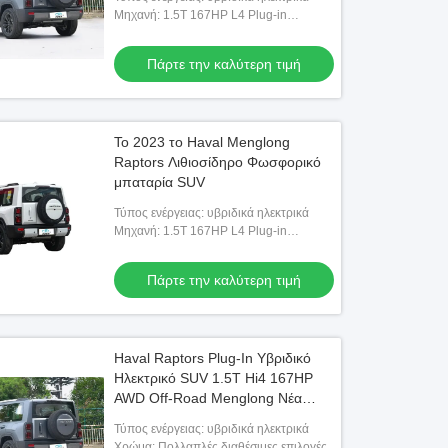
Μηχανή: 1.5T 167HP L4 Plug-in
Υβριδικό
Πάρτε την καλύτερη τιμή
Το 2023 το Haval Menglong
Raptors Λιθιοσίδηρο Φωσφορικό
μπαταρία SUV
Τύπος ενέργειας: υβριδικά ηλεκτρικά
Μηχανή: 1.5T 167HP L4 Plug-in
Υβριδικό
Πάρτε την καλύτερη τιμή
Haval Raptors Plug-In Υβριδικό
Ηλεκτρικό SUV 1.5T Hi4 167HP
AWD Off-Road Menglong Νέα
Ενέργεια Οχήμα Αριστερό
Τύπος ενέργειας: υβριδικά ηλεκτρικά
Τουρμπό
Χρώμα: Πολλαπλές διαθέσιμες επιλογές