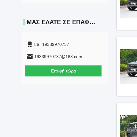
ΜΑΣ ΕΛΆΤΕ ΣΕ ΕΠΑΦΉ ΜΕ
86--19339970737
19339970737@163.com
Επαφή τώρα