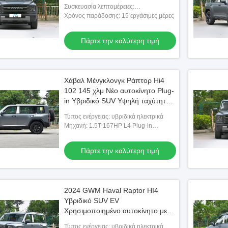
εσωτερικό
Συσκευασία λεπτομέρειες:
4800x1950x1843
Χρόνος παράδοσης: 15 εργάσιμες μέρες
Πάρτε την καλύτερη τιμή
Χάβαλ Μένγκλονγκ Ράπτορ Hi4
102 145 χλμ Νέο αυτοκίνητο Plug-
in Υβριδικό SUV Υψηλή ταχύτητα
190 χλμ/ώρα 0 χλμ Νέο ενεργειακό
Τύπος ενέργειας: υβριδικά ηλεκτρικά
όχημα
Μηχανή: 1.5T 167HP L4 Plug-in
Υβριδικό
Πάρτε την καλύτερη τιμή
2024 GWM Haval Raptor HI4
Υβριδικό SUV EV
Χρησιμοποιημένο αυτοκίνητο με
μεγάλο τείχος
Τύπος ενέργειας: υβριδικά ηλεκτρικά