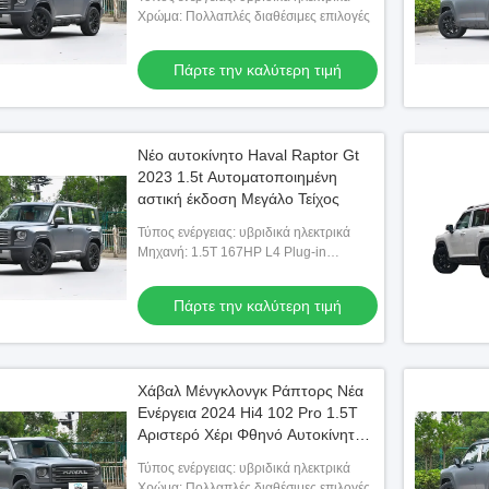
Χρώμα: Πολλαπλές διαθέσιμες επιλογές
Πάρτε την καλύτερη τιμή
Νέο αυτοκίνητο Haval Raptor Gt
2023 1.5t Αυτοματοποιημένη
αστική έκδοση Μεγάλο Τείχος
Τύπος ενέργειας: υβριδικά ηλεκτρικά
Μηχανή: 1.5T 167HP L4 Plug-in
Υβριδικό
Πάρτε την καλύτερη τιμή
Χάβαλ Μένγκλονγκ Ράπτορς Νέα
Ενέργεια 2024 Hi4 102 Pro 1.5T
Αριστερό Χέρι Φθηνό Αυτοκίνητο
Χρησιμοποιημένο Αυτοκίνητο
Τύπος ενέργειας: υβριδικά ηλεκτρικά
προς πώληση
Χρώμα: Πολλαπλές διαθέσιμες επιλογές