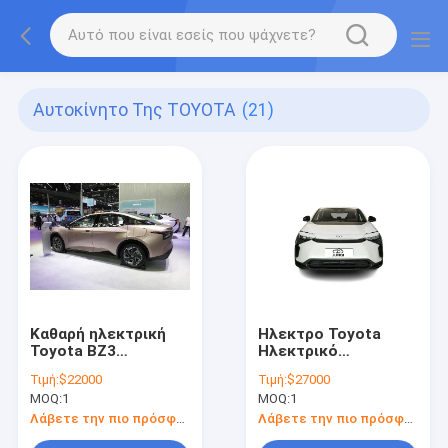
Αυτοκίνητο Της TOYOTA
(21)
Καθαρή ηλεκτρική
Ηλεκτρο Toyota
Toyota BZ3
Ηλεκτρικό
Αυτοκίνητο
Αυτοκίνητο Καθαρό
Τιμή:
$22000
Τιμή:
$27000
Μπροστά τροχιά
Ηλεκτρικό Μεσαίου
MOQ:
1
MOQ:
1
κίνηση 300 μίλια
Μεγέθους Toyota
αυτονομία
Bz4x Ηλεκτρικό SUV
Λάβετε την πιο πρόσφατη τιμή
Λάβετε την πιο πρόσφατη τιμή