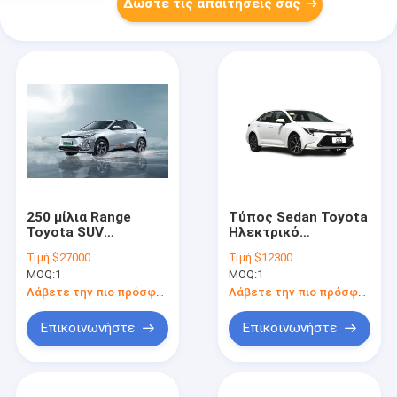
Δώστε τις απαιτήσεις σας
250 μίλια Range
Τύπος Sedan Toyota
Toyota SUV
Ηλεκτρικό
Ηλεκτρικό
αυτοκίνητο 101KW
Τιμή:
$27000
Τιμή:
$12300
αυτοκίνητο 5
1.8L 98HP L4
MOQ:
1
MOQ:
1
θέσεων Pure Electric
Υβριδικός κινητήρας
Toyota Bz 4X
Λάβετε την πιο πρόσφατη τιμή
Λάβετε την πιο πρόσφατη τιμή
αυτοκίνητο
Επικοινωνήστε
Επικοινωνήστε