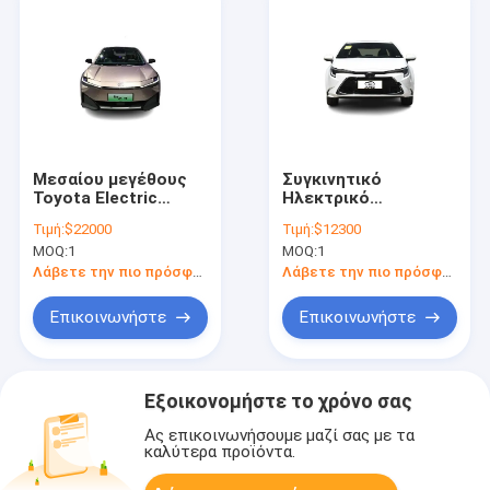
Μεσαίου μεγέθους
Συγκινητικό
Toyota Electric
Ηλεκτρικό
Sedan 517km Elite
Αυτοκίνητο Toyota
Τιμή:
$22000
Τιμή:
$12300
PRO Pure Electric
1.8L 98HP L4
MOQ:
1
MOQ:
1
Toyota Bz3 EV
Υβριδικός Μηχανής
Ηλεκτρικό
Λάβετε την πιο πρόσφατη τιμή
Λάβετε την πιο πρόσφατη τιμή
Αυτοκίνητο
Επικοινωνήστε
Επικοινωνήστε
Εξοικονομήστε το χρόνο σας
Ας επικοινωνήσουμε μαζί σας με τα
καλύτερα προϊόντα.