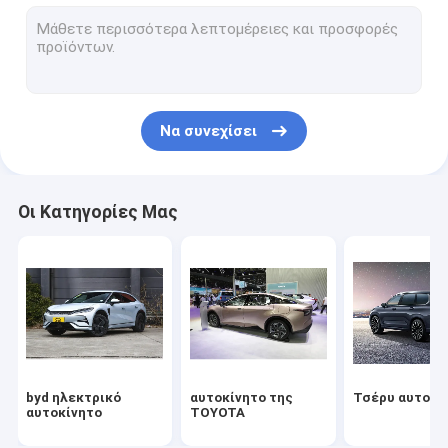
Αυτοκίνητο Volkswagen
Ηλεκτρικό αυτοκίνητο Xiaomi
changan αυτοκίνητο
Να συνεχίσει
Αυτοκίνητο Mercedes
Ηλεκτρικό αυτοκίνητο Xiaopeng
Οι Κατηγορίες Μας
NIO Ηλεκτρικό αυτοκίνητο
Ηλεκτρικό αυτοκίνητο Seres
Ηλεκτρικό αυτοκίνητο της Lynk & Co
Ηλεκτρικό αυτοκίνητο
byd ηλεκτρικό
αυτοκίνητο της
Τσέρυ αυτοκί
Χρησιμοποιημένο αυτοκίνητο
αυτοκίνητο
TOYOTA