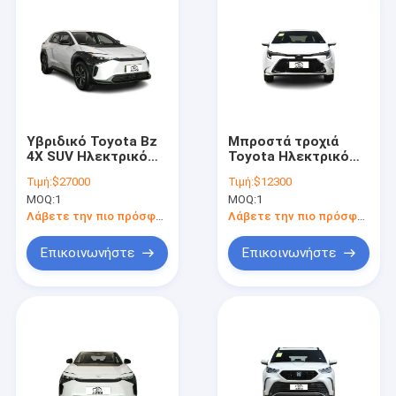
Υβριδικό Toyota Bz
Μπροστά τροχιά
4X SUV Ηλεκτρικό
Toyota Ηλεκτρικό
Για Περιβαλλοντικά
αυτοκίνητο 160km/h
Τιμή:
$27000
Τιμή:
$12300
Συνειδητοποιημένους
Συμπληκτικό
MOQ:
1
MOQ:
1
Καταναλωτές Και
υβριδικό Toyota
Εξωτερικούς
Levin αυτοκίνητο
Λάβετε την πιο πρόσφατη τιμή
Λάβετε την πιο πρόσφατη τιμή
Εραστές
Επικοινωνήστε
Επικοινωνήστε
Αρχική Σελίδα
Προϊόντα
Βίντεο