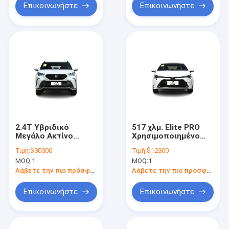
Επικοινωνήστε
Επικοινωνήστε
2.4T Υβριδικό
517 χλμ. Elite PRO
Μεγάλο Ακτίνο
Χρησιμοποιημένο
Ηλεκτρικό
ηλεκτρικό
Τιμή:
$30000
Τιμή:
$12300
αυτοκίνητο SUV 4WD
αυτοκίνητο Toyota
MOQ:
1
MOQ:
1
Toyota Crown Land
Hybrid Ηλεκτρικό
Release
αυτοκίνητο Toyota
Λάβετε την πιο πρόσφατη τιμή
Λάβετε την πιο πρόσφατη τιμή
Bz3
Επικοινωνήστε
Επικοινωνήστε