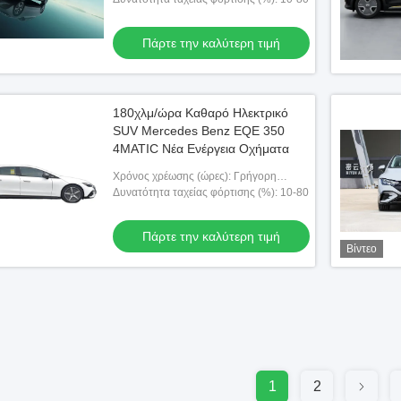
Πάρτε την καλύτερη τιμή
180χλμ/ώρα Καθαρό Ηλεκτρικό
SUV Mercedes Benz EQE 350
4MATIC Νέα Ενέργεια Οχήματα
Χρόνος χρέωσης (ώρες): Γρήγορη
φόρτιση 0,8 ώρες αργή φόρτιση 13 ώρες
Δυνατότητα ταχείας φόρτισης (%): 10-80
Πάρτε την καλύτερη τιμή
Βίντεο
1
2