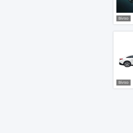
Βίντεο
Βίντεο