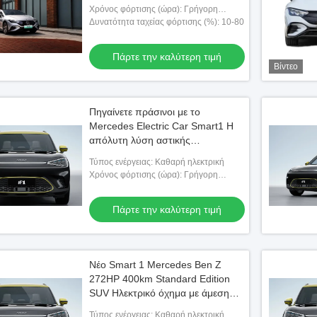
Χρόνος φόρτισης (ώρα): Γρήγορη
φόρτιση 0,8 ώρες αργή φόρτιση 13 ώρες
Δυνατότητα ταχείας φόρτισης (%): 10-80
Πάρτε την καλύτερη τιμή
Βίντεο
Πηγαίνετε πράσινοι με το
Mercedes Electric Car Smart1 Η
απόλυτη λύση αστικής
κινητικότητας
Τύπος ενέργειας: Καθαρή ηλεκτρική
Χρόνος φόρτισης (ώρα): Γρήγορη
φόρτιση 0,5 ώρες αργή φόρτιση 7,5
ώρες
Πάρτε την καλύτερη τιμή
Νέο Smart 1 Mercedes Ben Z
272HP 400km Standard Edition
SUV Ηλεκτρικό όχημα με άμεση
ροπή
Τύπος ενέργειας: Καθαρή ηλεκτρική