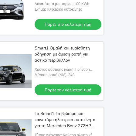
Δυνατότητα μπαταρίας: 100 KWh
Σχήμα: Ηλεκτρικό αυτοκίνητο
Πάρτε την καλύτερη τιμή
Smart1 Ομαλή και ευαίσθητη
οδήγηση με άμεση ροπή για
αστικό περιβάλλον
Χρόνος φόρτισης (ώρα): Γρήγορη
φόρτιση 0,5 ώρες αργή φόρτιση 7,5
Μέγιστη ροπή (NM): 343
ώρες
Πάρτε την καλύτερη τιμή
Το Smart1 Το βιώσιμο και
καινοτόμο ηλεκτρικό αυτοκίνητο
για τη Mercedes Benz 272HP
400km Range Zero Emissions
Τύπος ενέργειας: Καθαρή ηλεκτρική