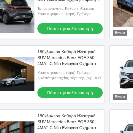
ροπή
Τύπος ενέργειας: Καθαρή ηλεκτρική
Χρόνος φόρτισης (ώρα): Γρήγορη
φόρτιση 0,5 ώρες αργή φόρτιση 7,5
ώρες
Πάρτε την καλύτερη τιμή
Βίντεο
180χλμ/ώρα Καθαρό Ηλεκτρικό
SUV Mercedes Benz EQE 350
4MATIC Νέα Ενέργεια Οχήματα
Χρόνος φόρτισης (ώρα): Γρήγορη
φόρτιση 0,8 ώρες αργή φόρτιση 13 ώρες
Δυνατότητα ταχείας φόρτισης (%): 10-80
Πάρτε την καλύτερη τιμή
Βίντεο
180χλμ/ώρα Καθαρό Ηλεκτρικό
SUV Mercedes Benz EQE 350
4MATIC Νέα Ενέργεια Οχήματα