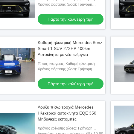
Χρόνος φόρτισης (ώρα): Γρήγορη
φόρτιση 0,5 ώρες αργή φόρτιση 7,5
ώρες
Πάρτε την καλύτερη τιμή
Καθαρή ηλεκτρική Mercedes Benz
Smart 1 SUV 272HP 400km
Αυτοκίνητα με νέα ενέργεια
Τύπος ενέργειας: Καθαρή ηλεκτρική
Χρόνος φόρτισης (ώρα): Γρήγορη
φόρτιση 0,5 ώρες αργή φόρτιση 7,5
ώρες
Πάρτε την καλύτερη τιμή
Λούξυ πίσω τροχιά Mercedes
Ηλεκτρικά αυτοκίνητα EQE 350
Μηδενικές εκπομπές
Χρόνος χρέωσης (ώρες): Γρήγορη
φόρτιση 0,8 ώρες αργή φόρτιση 13 ώρες
Δυνατότητα ταχείας φόρτισης (%): 10-80