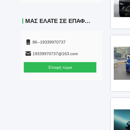
ΜΑΣ ΕΛΆΤΕ ΣΕ ΕΠΑΦΉ ΜΕ
86--19339970737
19339970737@163.com
Επαφή τώρα