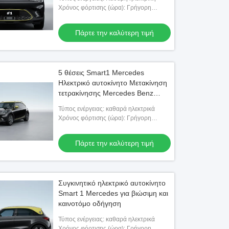
Χρόνος φόρτισης (ώρα): Γρήγορη
φόρτιση 0,5 ώρες αργή φόρτιση 7,5
ώρες
Πάρτε την καλύτερη τιμή
5 θέσεις Smart1 Mercedes
Ηλεκτρικό αυτοκίνητο Μετακίνηση
τετρακίνησης Mercedes Benz
Ηλεκτρικό Σεντάν
Τύπος ενέργειας: καθαρά ηλεκτρικά
Χρόνος φόρτισης (ώρα): Γρήγορη
φόρτιση 0,5 ώρες αργή φόρτιση 7,5
ώρες
Πάρτε την καλύτερη τιμή
Συγκινητικό ηλεκτρικό αυτοκίνητο
Smart 1 Mercedes για βιώσιμη και
καινοτόμο οδήγηση
Τύπος ενέργειας: καθαρά ηλεκτρικά
Χρόνος φόρτισης (ώρα): Γρήγορη