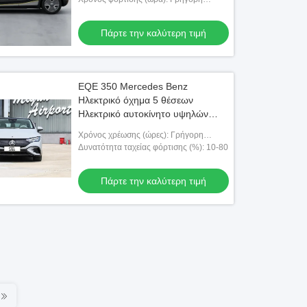
φόρτιση 0,5 ώρες αργή φόρτιση 7,5
ώρες
Πάρτε την καλύτερη τιμή
EQE 350 Mercedes Benz
Ηλεκτρικό όχημα 5 θέσεων
Ηλεκτρικό αυτοκίνητο υψηλών
επιδόσεων 180χλμ/ώρα
Χρόνος χρέωσης (ώρες): Γρήγορη
φόρτιση 0,8 ώρες αργή φόρτιση 13 ώρες
Δυνατότητα ταχείας φόρτισης (%): 10-80
Πάρτε την καλύτερη τιμή