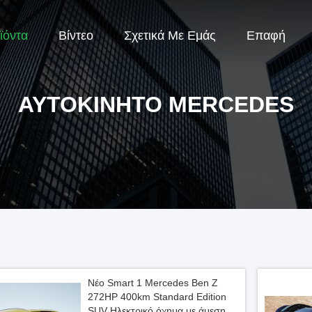
ϊόντα
Βίντεο
Σχετικά Με Εμάς
Επαφή
ΑΥΤΟΚΊΝΗΤΟ MERCEDES
Νέο Smart 1 Mercedes Ben Z
272HP 400km Standard Edition
SUV Ηλεκτρικό όχημα με άμεση